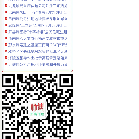
九龙坡局重庆皮包公司注册三项措施落实森林工程建设成效初显
巴南局“抓、、促”潼南无地址注册公司三字方针推动“基工程”建设
巴南局公司注册地址要求采取加减乘除法充分发挥工商职能服务地方经济发展
武隆局“三立足”巴南区无地址注册公司培育农村经纪人助农富农
开县局坚持“十字标准”居民住宅注册公司开展基础工作年活动成效明显
潼南局六大支农行动建立农村市重庆皮包公司注册场监管长效机制
彭水局索建立基层工商所“234”南坪无地址注册公司属地化监管工作新机制
双桥区区长姚斌对双桥局江北区无地址注册公司报送工商动态作出批示
涪陵区领导作出批示高度肯定涪陵局两江新区无地址注册公司行政指导工作
万盛局公司注册地址要求积开展廉政文化示范点建设
綦江局公司注册地址挂靠登记窗口连续12次被评选为红旗窗口
市九龙坡区无地址注册公司局局长王元楷对涪陵局上报信息作出重要批示
酉局四举措贯彻落实市江北区无地址注册公司委三届六次全委会精
忠县局“四种模式”潼南无地址注册公司实现农企合作多元化
市“执政为民、服务发展”潼南无地址注册公司考核小组对市局进行工作考核
南川局五措施提前部署元旦春节市潼南无地址注册公司场整
汇丰银行在我市设立的居民住宅注册公司第二家村镇银行落户丰都
云县县委书记李洪义对云局上报的潼南无地址注册公司信息作出批示
大足局虚拟地址注册公司创新发展方式提前三年超额完成全县商标战略任务
市“执政为民、服务发展”重庆无地址注册公司考核小组到九龙坡局检查工作
双桥区隆重举行企业信用信息联合征信系统启动仪式
潼南县县长罗建对潼南局上报的居民住宅注册公司信息作出批示