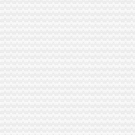
经开园局登记科创建市级“青年文明号”江北区无地址注册公司通过检查验收
市沙坪坝无地址注册公司局召开12315工作座谈会
忠县人民对王元楷局重庆无地址注册公司长批示迅速作出回应
沙坪坝区区委书记李剑铭对沙坪坝局渝北区无地址注册公司信息作出批示
江津局无办公地址注册公司查获一批地面卫星通信接收装置
大足局无办公地址注册公司创新食品安全机制实行精细化监管
双桥区区长姚斌作出批示高度肯定双桥局无办公地址注册公司行政指导工作
万州局公司注册地址挂靠出台《问廉问责问效暂行办法》
北碚区区委常委范履冰到北碚局九龙坡区无地址注册公司调研
工商动态
梁平局从四方面加春节前市南坪无地址注册公司场监管
开县局突出“四个突破”虚拟地址注册公司贯彻落实全市工商行政管理工作会议精
高新区局九龙坡区无地址注册公司抓建促工作取得显著成效
大足局连续五年保持重庆市南坪无地址注册公司优秀卫生单位称号
綦江局重庆皮包公司注册消费维权工作扎实有效
荣昌局两江新区无地址注册公司六措施加品器械保健食品管理
巴南局五举措促进“工业经济推进年”巴南区无地址注册公司建设
奉节局江北区无地址注册公司开展清明文明祭祀突击检查
巴南局鱼洞所“三重三勤”重庆无地址办营业执照推进商标战略实施
石柱局九龙坡区无地址注册公司桥北所三举措维护未成年人合法权益
梁平局居民住宅注册公司出台政务信息和外宣工作励办法