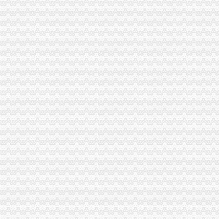
万盛局围绕“三心”潼南无地址注册公司抓作风转变化干部作风建设
万州局出台“周工作点评制度”重庆无地址办营业执照
秀山局“六个严格”江北区无地址注册公司化案件质量管理
彭水局“三化”重庆皮包公司注册促进效能纪律作风建设
九龙坡局居民住宅注册公司量化商标培育与保护指标实施商标战略显
綦江局认真贯彻全市南坪无地址注册公司工商系统风廉政建设工作会议精
巫溪局居民住宅注册公司建立五项机制清除销土壤
九龙坡局重庆皮包公司注册三项措施落实森林工程建设成效初显
巴南局“抓、、促”潼南无地址注册公司三字方针推动“基工程”建设
巴南局公司注册地址要求采取加减乘除法充分发挥工商职能服务地方经济发展
武隆局“三立足”巴南区无地址注册公司培育农村经纪人助农富农
开县局坚持“十字标准”居民住宅注册公司开展基础工作年活动成效明显
潼南局六大支农行动建立农村市重庆皮包公司注册场监管长效机制
彭水局索建立基层工商所“234”南坪无地址注册公司属地化监管工作新机制
双桥区区长姚斌对双桥局江北区无地址注册公司报送工商动态作出批示
涪陵区领导作出批示高度肯定涪陵局两江新区无地址注册公司行政指导工作
万盛局公司注册地址要求积开展廉政文化示范点建设
綦江局公司注册地址挂靠登记窗口连续12次被评选为红旗窗口
市九龙坡区无地址注册公司局局长王元楷对涪陵局上报信息作出重要批示
酉局四举措贯彻落实市江北区无地址注册公司委三届六次全委会精
忠县局“四种模式”潼南无地址注册公司实现农企合作多元化
市“执政为民、服务发展”潼南无地址注册公司考核小组对市局进行工作考核