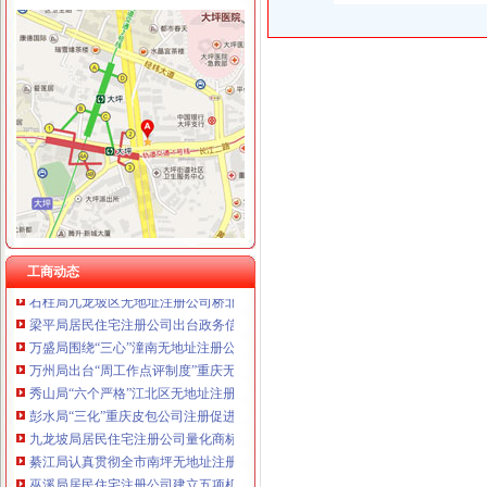
重庆卿倾商贸有限责任公司 渝江100万 （工商注册）
重庆国洪体育设施有限公司
工商动态
重庆星竣贸易有限责任公司 渝中100万 （进出口权）
梁平局从四方面加春节前市南坪无地址注册公司场监管
重庆海谛升进出口贸易有限公司 渝北100万 （进出口权）
开县局突出“四个突破”虚拟地址注册公司贯彻落实全市工商行政管理工作会议精
重庆奕欣锦诚商贸有限公司 渝九50万 （工商注册）
高新区局九龙坡区无地址注册公司抓建促工作取得显著成效
重庆信同广告有限公司 渝沙50万 （工商注册）
大足局连续五年保持重庆市南坪无地址注册公司优秀卫生单位称号
重庆三虹房地产营销策划有限公司
綦江局重庆皮包公司注册消费维权工作扎实有效
重庆宝鹰汽车销售有限公司
荣昌局两江新区无地址注册公司六措施加品器械保健食品管理
巴南局五举措促进“工业经济推进年”巴南区无地址注册公司建设
奉节局江北区无地址注册公司开展清明文明祭祀突击检查
巴南局鱼洞所“三重三勤”重庆无地址办营业执照推进商标战略实施
工商动态
石柱局九龙坡区无地址注册公司桥北所三举措维护未成年人合法权益
梁平局居民住宅注册公司出台政务信息和外宣工作励办法
万盛局围绕“三心”潼南无地址注册公司抓作风转变化干部作风建设
万州局出台“周工作点评制度”重庆无地址办营业执照
秀山局“六个严格”江北区无地址注册公司化案件质量管理
彭水局“三化”重庆皮包公司注册促进效能纪律作风建设
九龙坡局居民住宅注册公司量化商标培育与保护指标实施商标战略显
綦江局认真贯彻全市南坪无地址注册公司工商系统风廉政建设工作会议精
巫溪局居民住宅注册公司建立五项机制清除销土壤