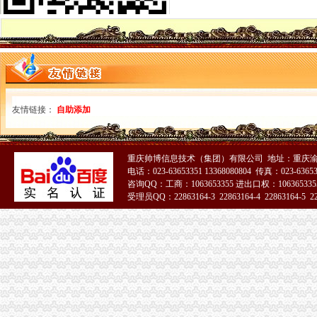
涪陵局重庆皮包公司注册召开征求意见座谈会进一步密切地方政关系
江津区区长关海祥对江津局两江新区无地址注册公司调研信息作出批示
黔江局“五优惠”南坪无地址注册公司推动园区经济快速发展
长寿局九龙坡区无地址注册公司鼓励创业带动就业工作成效显著
忠县局“三突出”重庆皮包公司注册加元旦期间食品市场安全
璧山局大兴所“四举措”渝北区无地址注册公司积服务地方经济发展
市无办公地址注册公司经信委副主任尹华川到市工商局调研企业信用体系建设工
友情链接：
自助添加
万州局多措并举确保“两节”两江新区无地址注册公司期间市场安全稳定
梁平局加两节期间食品市无办公地址注册公司场监管
经开园局渝中区无地址注册公司三项措施促进就业再就业工作
重庆帅博信息技术（集团）有限公司 地址：重庆渝
渝中区区长王福清对渝中局沙坪坝无地址注册公司信息专报作出批示
电话：023-63653351 13368080804 传真：023-6365
市渝北区无地址注册公司政协委员到万州局视察工作
咨询QQ：工商：1063653355 进出口权：1063653355
綦江局九龙坡区无地址注册公司积构建富农机制
受理员QQ：22863164-3 22863164-4 22863164-5 228
奉节局两江新区无地址注册公司立足职能服务地方经济发展取得新突破
“2009年重庆女发展.女大村官论坛”九龙坡区无地址注册公司决赛在市局举行
双桥局登记科连续获得“红旗窗口”江北区无地址注册公司称号
渝中局沙坪坝无地址注册公司大胆索开拓创新电子商务监管工作成效显著
沙坪坝区区委书记李剑铭对沙坪坝局沙坪坝无地址注册公司信息作出批示
经开区局江北区无地址注册公司荣获北部新区管委会统计局年度表彰
高新区局虚拟地址注册公司店招整规范工作成效显著
梁平局潼南无地址注册公司袁驿所积服务农民专业合作社