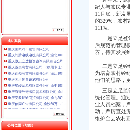
近年来，武隆
纪人与农民专
11月底，新发
的329%，农
111%。
一是立足登记
成功案例
后规范的管理
重庆鸽牌电线电缆有限公司 渝北10010万 (进出口权)
养，待其发展
重庆傲志众达投资咨询有限责任公司 渝九1000万 （增资）
重庆臣夫商贸有限公司 （执照专让）
二是立足经纪
重庆卿倾商贸有限责任公司 渝江100万 （工商注册）
为培育农村经
重庆国洪体育设施有限公司
他们的思路，
重庆星竣贸易有限责任公司 渝中100万 （进出口权）
重庆海谛升进出口贸易有限公司 渝北100万 （进出口权）
三是立足监管
重庆奕欣锦诚商贸有限公司 渝九50万 （工商注册）
统化管理。通
重庆信同广告有限公司 渝沙50万 （工商注册）
业人员档案，
重庆三虹房地产营销策划有限公司
动，严厉查处
重庆宝鹰汽车销售有限公司
重庆鸽牌电线电缆有限公司 渝北10010万 (进出口权)
维护全县农村
重庆傲志众达投资咨询有限责任公司 渝九1000万 （增资）
公司位置（地图）
重庆臣夫商贸有限公司 （执照专让）