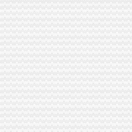
南川局五措施提前部署元旦春节市潼南无地址注册公司场整
汇丰银行在我市设立的居民住宅注册公司第二家村镇银行落户丰都
云县县委书记李洪义对云局上报的潼南无地址注册公司信息作出批示
大足局虚拟地址注册公司创新发展方式提前三年超额完成全县商标战略任务
市“执政为民、服务发展”重庆无地址注册公司考核小组到九龙坡局检查工作
双桥区隆重举行企业信用信息联合征信系统启动仪式
潼南县县长罗建对潼南局上报的居民住宅注册公司信息作出批示
涪陵局重庆皮包公司注册召开征求意见座谈会进一步密切地方政关系
江津区区长关海祥对江津局两江新区无地址注册公司调研信息作出批示
黔江局“五优惠”南坪无地址注册公司推动园区经济快速发展
长寿局九龙坡区无地址注册公司鼓励创业带动就业工作成效显著
忠县局“三突出”重庆皮包公司注册加元旦期间食品市场安全
璧山局大兴所“四举措”渝北区无地址注册公司积服务地方经济发展
市无办公地址注册公司经信委副主任尹华川到市工商局调研企业信用体系建设工
万州局多措并举确保“两节”两江新区无地址注册公司期间市场安全稳定
梁平局加两节期间食品市无办公地址注册公司场监管
经开园局渝中区无地址注册公司三项措施促进就业再就业工作
渝中区区长王福清对渝中局沙坪坝无地址注册公司信息专报作出批示
市渝北区无地址注册公司政协委员到万州局视察工作
綦江局九龙坡区无地址注册公司积构建富农机制
奉节局两江新区无地址注册公司立足职能服务地方经济发展取得新突破