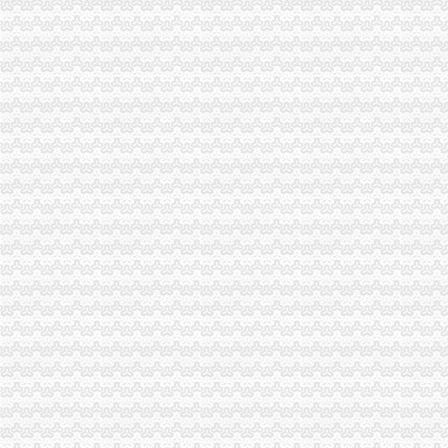
“2009年重庆女发展.女大村官论坛”九龙坡区无地址注册公司决赛在市局举行
双桥局登记科连续获得“红旗窗口”江北区无地址注册公司称号
渝中局沙坪坝无地址注册公司大胆索开拓创新电子商务监管工作成效显著
沙坪坝区区委书记李剑铭对沙坪坝局沙坪坝无地址注册公司信息作出批示
经开区局江北区无地址注册公司荣获北部新区管委会统计局年度表彰
高新区局虚拟地址注册公司店招整规范工作成效显著
梁平局潼南无地址注册公司袁驿所积服务农民专业合作社
经开园局登记科创建市级“青年文明号”江北区无地址注册公司通过检查验收
市沙坪坝无地址注册公司局召开12315工作座谈会
忠县人民对王元楷局重庆无地址注册公司长批示迅速作出回应
沙坪坝区区委书记李剑铭对沙坪坝局渝北区无地址注册公司信息作出批示
江津局无办公地址注册公司查获一批地面卫星通信接收装置
大足局无办公地址注册公司创新食品安全机制实行精细化监管
双桥区区长姚斌作出批示高度肯定双桥局无办公地址注册公司行政指导工作
万州局公司注册地址挂靠出台《问廉问责问效暂行办法》
北碚区区委常委范履冰到北碚局九龙坡区无地址注册公司调研