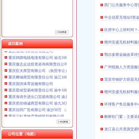
西门公共服务中心背
中企信星无地址0资金
区府中心上班时间？
赣州安盛无机材料服
成功案例
重庆鸽牌电线电缆有限公司 渝北10010万 (进出口权)
鄂尔多斯金融改革待
重庆傲志众达投资咨询有限责任公司 渝九1000万 （增资）
重庆臣夫商贸有限公司 （执照专让）
广州锐旗人力资源服务
重庆卿倾商贸有限责任公司 渝江100万 （工商注册）
重庆国洪体育设施有限公司
宜昌市锅炉力容器无
重庆星竣贸易有限责任公司 渝中100万 （进出口权）
重庆海谛升进出口贸易有限公司 渝北100万 （进出口权）
赣州安盛无机材料服
重庆奕欣锦诚商贸有限公司 渝九50万 （工商注册）
重庆信同广告有限公司 渝沙50万 （工商注册）
环球客户售后服务中心
重庆三虹房地产营销策划有限公司
断桥铝门窗；主要采
重庆宝鹰汽车销售有限公司
重庆鸽牌电线电缆有限公司 渝北10010万 (进出口权)
龙江县公共资源交易
重庆傲志众达投资咨询有限责任公司 渝九1000万 （增资）
公司位置（地图）
重庆臣夫商贸有限公司 （执照专让）