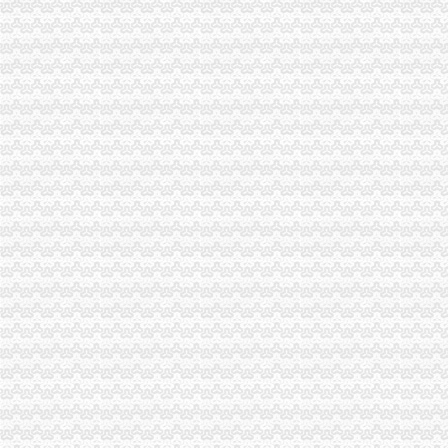
巴南区烟草专卖局无主无证运输烟草专卖品案件-重庆市烟草专卖局（
南坪无地址注册公司
重庆川仪南坪分公司|重庆川仪南坪分公司网站
南坪除甲醛公司重庆南坪新房除甲醛公司
两江新区无地址注册公司
重庆市两江新区联合金融股份有限公司_【信用信息_诉讼信息
两江新区发布4个“金10条”招商引资政策
渝北区无地址注册公司
重庆市渝北区渝北粮油贸易公司建材经营部_重庆市_渝北区_企业在线
哪里有好的重庆江北家政公司,重庆渝北家政服务公司哪个好【今日
江北区无地址注册公司
【重庆江北区外资公司注册|香港公司注册|离岸公司注册】-重庆赶集网
专业注册江北服务公司_志趣网
渝中区无地址注册公司
重庆市渝中区客服专员无责任综合底薪4000+招聘_重庆合赢伟业信息
【2017年重庆市渝中区晶琦网吧新招聘信息_电话_地址】-赶集网
重庆无地址办营业执照
重庆市九龙坡区办理营业执照找或金玉缘财务_【公司注
【君信工商,新公司注册,办理营业执照等】-公司注册-重庆赶集网
重庆无地址注册公司
重庆无不能网络服务有限公司
1024_重庆无框窗安装,光房设计制作,重庆形防盗网,重庆无框