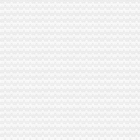
重庆空壳公司注册
空壳公司意欠薪难执-新闻频道-华龙网
靠空壳公司半年骗400万被判无期-诈骗-辽宁频道
重庆皮包公司注册
麂皮包公司_麂皮包厂家_公司页-阿里巴巴
范冰冰等20余明星新疆开皮包公司为避税？该地区上市能走快速通道！
无办公地址注册公司
【东莞市兴邦税务师事务所有限公司_东莞无地址注册公司,代理记
北京无地址注册公司没有办公地址能不能在北京注册公司？-天使创客
潼南无地址注册公司
宗申动力：2011年公司券受托管理事务年度报告（2015年度）-顶
高级船员甲类二管轮罗二管求职简历-船员求职,海员求职-中国船员招
沙坪坝无地址注册公司
卤菜技术,巫溪卤菜,燕彤卤坊（查看）批发价格,厂家,图片,沙
沙坪坝区居尚莱卡建材经营部_工商信息_电话_地址_信用信息_财务信
九龙坡区无地址注册公司
重庆乾腾装饰设计有限公司2017新招聘信息_电话_地址-58企业名录
【重庆金孔雀科技有限公司2017新招聘信息】_聘网
巴南区无地址注册公司
供应深圳到重庆巴南区区物流公司深圳至巴南区物流专线（图）-供应
巴南区烟草专卖局无主无证运输烟草专卖品案件-重庆市烟草专卖局（
南坪无地址注册公司