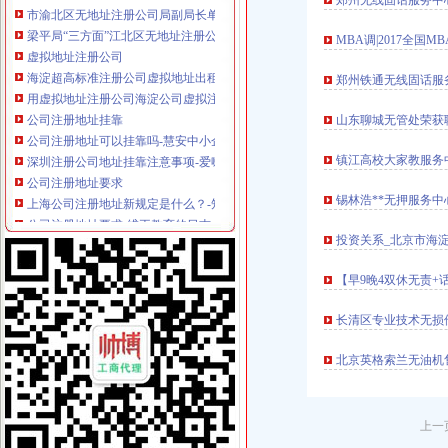
郑州无线固话服务中心
梁平局“三方面”江北区无地址注册公司达学习全市工商工作会议精
虚拟地址注册公司
MBA调|2017全国
海淀超高标准注册公司虚拟地址出租【今日推荐网-北京写字楼租售】
郑州铁通无线固话服务
用虚拟地址注册公司海淀公司虚拟注册地址包年检-北京海淀工商注册-
公司注册地址挂靠
山东聊城无管处荣获
公司注册地址可以挂靠吗-慧安中小企业服务中心
深圳注册公司地址挂靠注意事项-爱喇叭网
镇江高校大家教服务
公司注册地址要求
上海公司注册地址新规定是什么？-知乎
锡林浩**无押服务中
公司注册地址要求-维王教育的日志-网易博客
无地址服务中心
投资关系_北京市海
兴安盟创佳美室内环境污染净护服务中心,主营：许可经营项目：无
欢迎访问】无锡四季沐歌太能网站无锡各点售后服务-中心无
【早9晚4双休无责+
无地址注册公司可靠吗
南市无地址注册公司代理记账可靠服务公司-久久信息网
长清区专业技术无损
佰达会计代理_可靠的东莞无地址注册公司——八达路无地址注册哪里找
无地址注册公司
北京英格索兰无油机
无地址注册公司_2017新公司注册信息-58建筑网
深圳公司注册无地址注册专业注册深圳公司_第1页_工商代理_人文_
居民住宅注册公司
上一
A公司承建B公司的居民住宅工程,后来双方因工程质量问题导致纠纷