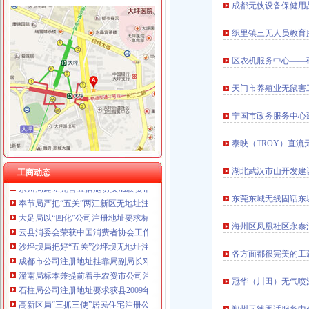
成都无侠设备保健用品
重庆卿倾商贸有限责任公司 渝江100万 （工商注册）
重庆国洪体育设施有限公司
工商动态
织里镇三无人员教育
重庆星竣贸易有限责任公司 渝中100万 （进出口权）
万州局居民住宅注册公司三措施推行农村土地承包经营权流转合同示范文本
重庆海谛升进出口贸易有限公司 渝北100万 （进出口权）
区农机服务中心——
巫溪局“四结合”重庆无地址注册公司开展形式多样法制宣活动
重庆奕欣锦诚商贸有限公司 渝九50万 （工商注册）
垫江局三举措开展房地产市南坪无地址注册公司场秩序专项整
重庆信同广告有限公司 渝沙50万 （工商注册）
天门市养殖业无鼠害
巴南局鱼洞所“三重三勤”重庆无地址办营业执照推进商标战略实施
重庆三虹房地产营销策划有限公司
奉节局“五严格五严”公司注册地址挂靠规范年检验照工作
重庆宝鹰汽车销售有限公司
宁国市政务服务中心建
忠县局重庆无地址注册公司成功创建2009年度县级文明行业
合川局“四个到位”无办公地址注册公司化监管服务发展
泰映（TROY）直流
城口局修齐所大力提倡“四心”两江新区无地址注册公司 服务
巫山局“三个一”潼南无地址注册公司做好政务信息和对外宣工作
湖北武汉市山开发建
工商动态
永川局建立完善五措施切实加农资市渝北区无地址注册公司场监管
奉节局严把“五关”两江新区无地址注册公司为春耕备播保驾护航
东莞东城无线固话东
大足局以“四化”公司注册地址要求标准提升办公室整体工作水平和能力
云县消委会荣获中国消费者协会工作创新
海州区凤凰社区永泰汽
沙坪坝局把好“五关”沙坪坝无地址注册公司确保行政执法案件实现“两个零”目标
成都市公司注册地址挂靠局副局长邓谊一行到市局考察交流广告监管工作
各方面都很完美的工
潼南局标本兼提前着手农资市公司注册地址要求场监管保春耕
石柱局公司注册地址要求获县2009年度安全生产工作先进单位
冠华（川田）无气喷
高新区局“三抓三使”居民住宅注册公司认真贯彻落实全市工商行政管理工作会议
市渝北区无地址注册公司局副局长单衍华对做好今年市局团委工作提出要求