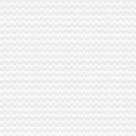
重庆川仪南坪分公司|重庆川仪南坪分公司网站
南坪除甲醛公司重庆南坪新房除甲醛公司
两江新区无地址注册公司
重庆市两江新区联合金融股份有限公司_【信用信息_诉讼信息
两江新区发布4个“金10条”招商引资政策
渝北区无地址注册公司
重庆市渝北区渝北粮油贸易公司建材经营部_重庆市_渝北区_企业在线
哪里有好的重庆江北家政公司,重庆渝北家政服务公司哪个好【今日
江北区无地址注册公司
【重庆江北区外资公司注册|香港公司注册|离岸公司注册】-重庆赶集网
专业注册江北服务公司_志趣网
渝中区无地址注册公司
重庆市渝中区客服专员无责任综合底薪4000+招聘_重庆合赢伟业信息
【2017年重庆市渝中区晶琦网吧新招聘信息_电话_地址】-赶集网
重庆无地址办营业执照
重庆市九龙坡区办理营业执照找或金玉缘财务_【公司注
【君信工商,新公司注册,办理营业执照等】-公司注册-重庆赶集网
重庆无地址注册公司
重庆无不能网络服务有限公司
1024_重庆无框窗安装,光房设计制作,重庆形防盗网,重庆无框