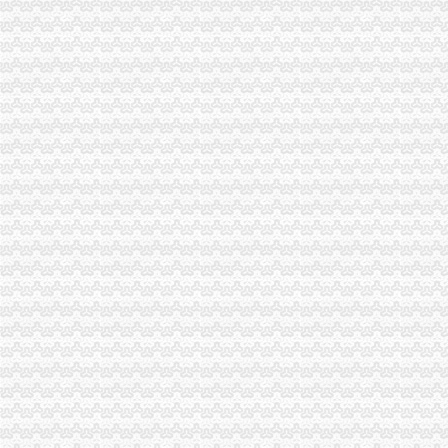
虚拟地址注册公司
海淀超高标准注册公司虚拟地址出租【今日推荐网-北京写字楼租售】
用虚拟地址注册公司海淀公司虚拟注册地址包年检-北京海淀工商注册-
公司注册地址挂靠
公司注册地址可以挂靠吗-慧安中小企业服务中心
深圳注册公司地址挂靠注意事项-爱喇叭网
公司注册地址要求
上海公司注册地址新规定是什么？-知乎
公司注册地址要求-维王教育的日志-网易博客
无地址服务中心
兴安盟创佳美室内环境污染净护服务中心,主营：许可经营项目：无
欢迎访问】无锡四季沐歌太能网站无锡各点售后服务-中心无
无地址注册公司可靠吗
南市无地址注册公司代理记账可靠服务公司-久久信息网
佰达会计代理_可靠的东莞无地址注册公司——八达路无地址注册哪里找
无地址注册公司
无地址注册公司_2017新公司注册信息-58建筑网
深圳公司注册无地址注册专业注册深圳公司_第1页_工商代理_人文_
居民住宅注册公司
A公司承建B公司的居民住宅工程,后来双方因工程质量问题导致纠纷
青岛装修公司：岛居民住宅商业空间写字楼公寓别墅设计装修-青