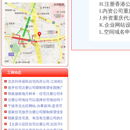
重庆星竣贸易有限责任公司 渝中100万 （进出口权）
H.注册香港
A公司承建B公司的居民住宅工程,后来双方因工程质量问题导致纠纷
重庆海谛升进出口贸易有限公司 渝北100万 （进出口权）
青岛装修公司：岛居民住宅商业空间写字楼公寓别墅设计装修-青
I.内资公司
重庆奕欣锦诚商贸有限公司 渝九50万 （工商注册）
地址是住宅质且有民宅商用证明的不予注册公司---爱喇
J.外资重庆
重庆信同广告有限公司 渝沙50万 （工商注册）
民用住宅租赁给公司注册办公对房主有什么不利影响吗？
K.企业网站
重庆三虹房地产营销策划有限公司
放开住宅注册公司限制有望全国推广_网易广州房产频道
重庆宝鹰汽车销售有限公司
L.空间域名
北京叫停居民住宅内开公司-远洋新干线-北京搜狐焦点业主论坛
小区住宅注册公司是合的！为什么东营市工商局单要求小区住宅不
推荐居民住宅楼内的房屋改变为经营用房注册企业应提交哪些文件？
居民区非居住房可进行创业企业注册门槛一降再降_网易新闻
北京叫停居民住宅内开公司-汇科旺园论坛-搜狐焦点网济南站
放开住宅注册公司限制有望全国推广_国内经济_好买基金网
太原住宅现在能注册公司吗？_【会计服务】
工商动态
北京叫停居民住宅内开公司-汇科旺园-济南搜狐焦点业主论坛
放开住宅注册公司限制有望全国推广-政策-嘉兴乐居网
简政放权地方样本：住宅注册公司有望全国推广-产业园区新闻-搜狐焦
注册公司地址可以选择住宅地址吗？_搜狐财经_搜狐网
宁波市北仑区网站-办事咨询-是否可以用普通商品住宅作为办
居家住宅放开注册公司限制有望全国推广_网易北京房产频道
我家是住宅质。有没有注册公司的办？–安居客房产问答
【太原小店区住宅注册公司,社区不给盖住改商的证明】-小店陵易
居民区非居住房可创业企业注册门槛一降再降-头条民生-E都市