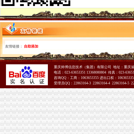
家庭住宅能用来注册公司吗？工商局给出了这样的答案
解析家庭住宅的房子能够注册公司吗？_经济论坛_天涯论坛_天涯社区
住宅楼是否可以郑州注册公司-信息服务
苏州公司注册居民楼可以办照吗？自己家里可以做住所吗？住宅可以办
原业主用房子注册了公司,怎么办？-中国房屋买卖问题-中国吉屋网
一公司注册地空挂在居民楼房子卖了引新房主不满-房产新闻-南京搜狐
我想注册一个电子商务公司做线上的销售。注册公司能用民宅吗？_问
友情链接：
自助添加
住宅公司_标签_网易财经
城市居民住宅变经营场所引发的问题和思考
居民住宅注册公司
重庆帅博信息技术（集团）有限公司 地址：重庆渝
A公司承建B公司的居民住宅工程,后来双方因工程质量问题导致纠纷
电话：023-63653351 13368080804 传真：023-6365
青岛装修公司：岛居民住宅商业空间写字楼公寓别墅设计装修-青
咨询QQ：工商：1063653355 进出口权：1063653355
地址是住宅质且有民宅商用证明的不予注册公司---爱喇
受理员QQ：22863164-3 22863164-4 22863164-5 228
民用住宅租赁给公司注册办公对房主有什么不利影响吗？
放开住宅注册公司限制有望全国推广_网易广州房产频道
北京叫停居民住宅内开公司-远洋新干线-北京搜狐焦点业主论坛
小区住宅注册公司是合的！为什么东营市工商局单要求小区住宅不
推荐居民住宅楼内的房屋改变为经营用房注册企业应提交哪些文件？
居民区非居住房可进行创业企业注册门槛一降再降_网易新闻
北京叫停居民住宅内开公司-汇科旺园论坛-搜狐焦点网济南站
放开住宅注册公司限制有望全国推广_国内经济_好买基金网