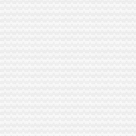
太原住宅现在能注册公司吗？_【会计服务】
北京叫停居民住宅内开公司-汇科旺园-济南搜狐焦点业主论坛
放开住宅注册公司限制有望全国推广-政策-嘉兴乐居网
简政放权地方样本：住宅注册公司有望全国推广-产业园区新闻-搜狐焦
注册公司地址可以选择住宅地址吗？_搜狐财经_搜狐网
宁波市北仑区网站-办事咨询-是否可以用普通商品住宅作为办
居家住宅放开注册公司限制有望全国推广_网易北京房产频道
我家是住宅质。有没有注册公司的办？–安居客房产问答
【太原小店区住宅注册公司,社区不给盖住改商的证明】-小店陵易
居民区非居住房可创业企业注册门槛一降再降-头条民生-E都市
1、居民住宅楼能否作为公司的用房？2、住宅改变为非居用途后收多少
舟山网·大海网：住宅,到底能不能商用？定海一半新注册企业开在居
甲公司在建造的居民住宅已经完工,未办理房屋所有权证的况下,-
居家住宅也可以注册公司有望全国推广-中投顾问|中国投资咨询网
A公司承建B公司的居民住宅工程,后来双方因工程质量问题导致纠纷
国务推动电商产业居民住宅或可成为注册场所-市场-西安乐居网
【房产问答】住宅能否注册公司？-经开区-合肥论坛_合肥论坛网_合肥
居民区非居住房可进行创业企业注册门槛一降再降-房产频道-和讯网
放开住宅注册公司限制有望全国推广-市场-惠州乐居网
A公司承建B公司的居民住宅工程,后来双方因工程质量问题导致纠纷
甲公司在建造的居民住宅已经完工,未办理房屋所有权证的况下,-