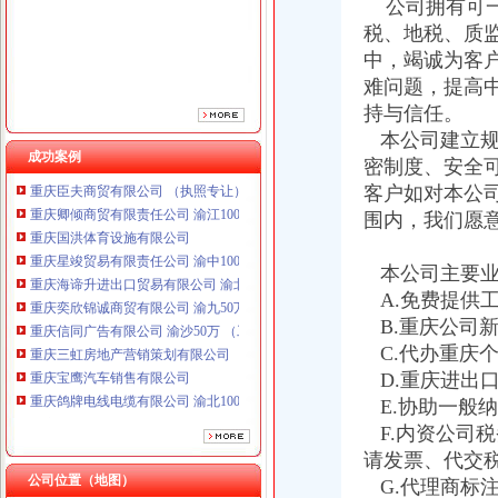
公司拥有可一
税、地税、质
中，竭诚为客
难问题，提高
持与信任。
重庆鸽牌电线电缆有限公司 渝北10010万 (进出口权)
本公司建立规
重庆傲志众达投资咨询有限责任公司 渝九1000万 （增资）
成功案例
密制度、安全
重庆臣夫商贸有限公司 （执照专让）
客户如对本公
重庆卿倾商贸有限责任公司 渝江100万 （工商注册）
围内，我们愿
重庆国洪体育设施有限公司
重庆星竣贸易有限责任公司 渝中100万 （进出口权）
重庆海谛升进出口贸易有限公司 渝北100万 （进出口权）
本公司主要业
重庆奕欣锦诚商贸有限公司 渝九50万 （工商注册）
A.免费提供
重庆信同广告有限公司 渝沙50万 （工商注册）
B.重庆公司
重庆三虹房地产营销策划有限公司
C.代办重庆
重庆宝鹰汽车销售有限公司
D.重庆进出
重庆鸽牌电线电缆有限公司 渝北10010万 (进出口权)
E.协助一般
重庆傲志众达投资咨询有限责任公司 渝九1000万 （增资）
重庆臣夫商贸有限公司 （执照专让）
F.内资公司
重庆卿倾商贸有限责任公司 渝江100万 （工商注册）
请发票、代交
重庆国洪体育设施有限公司
公司位置（地图）
G.代理商标
居民住宅注册公司