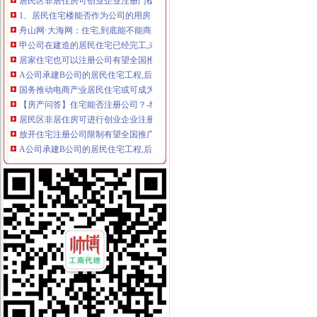
1、居民住宅楼能否作为公司的用房？2、住宅改变为非居用途后收多少
舟山网·大海网：住宅,到底能不能商用？定海一半新注册企业开在居
甲公司在建造的居民住宅已经完工,未办理房屋所有权证的况下,-
居家住宅也可以注册公司有望全国推广-中投顾问|中国投资咨询网
A公司承建B公司的居民住宅工程,后来双方因工程质量问题导致纠纷
国务推动电商产业居民住宅或可成为注册场所-市场-西安乐居网
【房产问答】住宅能否注册公司？-经开区-合肥论坛_合肥论坛网_合肥
居民区非居住房可进行创业企业注册门槛一降再降-房产频道-和讯网
放开住宅注册公司限制有望全国推广-市场-惠州乐居网
A公司承建B公司的居民住宅工程,后来双方因工程质量问题导致纠纷
甲公司在建造的居民住宅已经完工,未办理房屋所有权证的况下,-
放开住宅注册公司限制有望全国推广_网易杭州房产频道
住宅可以注册房地产经纪服务公司吗-生活杂谈-得意生活-武汉生活消
居民楼可以进行公司注册办照吗？_搜狐财经_搜狐网
居民住宅楼内的房屋改变为经营用房注册企业应提交哪些文件？-问
放开住宅注册公司限制有望全国推广-房产新闻-抚顺搜狐焦点网
一公司注册地空挂居民楼房子卖了引新房主不满_新浪地产网
九亭注册公司_周边服务栏目_机电之家网
放开住宅注册公司限制有望全国推广-市场-三亚乐居网
毛坯住房被注册6家公司工商部门称简化审批＂惹祸＂--湖北频道--
武汉住宅地址可以注册公司吗？
住宅可以注册公司吗_百度经验