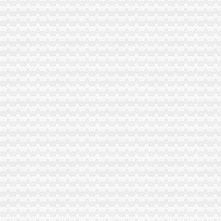
放开住宅注册公司限制有望全国推广_网易杭州房产频道
住宅可以注册房地产经纪服务公司吗-生活杂谈-得意生活-武汉生活消
居民楼可以进行公司注册办照吗？_搜狐财经_搜狐网
居民住宅楼内的房屋改变为经营用房注册企业应提交哪些文件？-问
放开住宅注册公司限制有望全国推广-房产新闻-抚顺搜狐焦点网
一公司注册地空挂居民楼房子卖了引新房主不满_新浪地产网
九亭注册公司_周边服务栏目_机电之家网
放开住宅注册公司限制有望全国推广-市场-三亚乐居网
毛坯住房被注册6家公司工商部门称简化审批＂惹祸＂--湖北频道--
武汉住宅地址可以注册公司吗？
住宅可以注册公司吗_百度经验
家庭住宅能用来注册公司吗？工商局给出了这样的答案
解析家庭住宅的房子能够注册公司吗？_经济论坛_天涯论坛_天涯社区
住宅楼是否可以郑州注册公司-信息服务
苏州公司注册居民楼可以办照吗？自己家里可以做住所吗？住宅可以办
原业主用房子注册了公司,怎么办？-中国房屋买卖问题-中国吉屋网
一公司注册地空挂在居民楼房子卖了引新房主不满-房产新闻-南京搜狐
我想注册一个电子商务公司做线上的销售。注册公司能用民宅吗？_问
住宅公司_标签_网易财经
城市居民住宅变经营场所引发的问题和思考