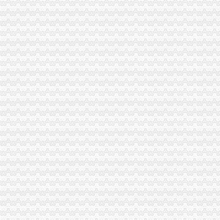
住宅可以注册房地产经纪服务公司吗-生活杂谈-得意生活-武汉生活消
居民楼可以进行公司注册办照吗？_搜狐财经_搜狐网
居民住宅楼内的房屋改变为经营用房注册企业应提交哪些文件？-问
放开住宅注册公司限制有望全国推广-房产新闻-抚顺搜狐焦点网
一公司注册地空挂居民楼房子卖了引新房主不满_新浪地产网
九亭注册公司_周边服务栏目_机电之家网
放开住宅注册公司限制有望全国推广-市场-三亚乐居网
毛坯住房被注册6家公司工商部门称简化审批＂惹祸＂--湖北频道--
武汉住宅地址可以注册公司吗？
住宅可以注册公司吗_百度经验
家庭住宅能用来注册公司吗？工商局给出了这样的答案
解析家庭住宅的房子能够注册公司吗？_经济论坛_天涯论坛_天涯社区
住宅楼是否可以郑州注册公司-信息服务
苏州公司注册居民楼可以办照吗？自己家里可以做住所吗？住宅可以办
原业主用房子注册了公司,怎么办？-中国房屋买卖问题-中国吉屋网
一公司注册地空挂在居民楼房子卖了引新房主不满-房产新闻-南京搜狐
我想注册一个电子商务公司做线上的销售。注册公司能用民宅吗？_问
住宅公司_标签_网易财经
城市居民住宅变经营场所引发的问题和思考