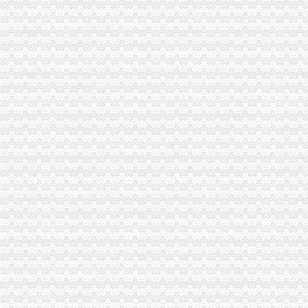
北京叫停居民住宅内开公司-汇科旺园-济南搜狐焦点业主论坛
放开住宅注册公司限制有望全国推广-政策-嘉兴乐居网
简政放权地方样本：住宅注册公司有望全国推广-产业园区新闻-搜狐焦
注册公司地址可以选择住宅地址吗？_搜狐财经_搜狐网
宁波市北仑区网站-办事咨询-是否可以用普通商品住宅作为办
居家住宅放开注册公司限制有望全国推广_网易北京房产频道
我家是住宅质。有没有注册公司的办？–安居客房产问答
【太原小店区住宅注册公司,社区不给盖住改商的证明】-小店陵易
居民区非居住房可创业企业注册门槛一降再降-头条民生-E都市
1、居民住宅楼能否作为公司的用房？2、住宅改变为非居用途后收多少
舟山网·大海网：住宅,到底能不能商用？定海一半新注册企业开在居
甲公司在建造的居民住宅已经完工,未办理房屋所有权证的况下,-
居家住宅也可以注册公司有望全国推广-中投顾问|中国投资咨询网
A公司承建B公司的居民住宅工程,后来双方因工程质量问题导致纠纷
国务推动电商产业居民住宅或可成为注册场所-市场-西安乐居网
【房产问答】住宅能否注册公司？-经开区-合肥论坛_合肥论坛网_合肥
居民区非居住房可进行创业企业注册门槛一降再降-房产频道-和讯网
放开住宅注册公司限制有望全国推广-市场-惠州乐居网
A公司承建B公司的居民住宅工程,后来双方因工程质量问题导致纠纷
甲公司在建造的居民住宅已经完工,未办理房屋所有权证的况下,-
放开住宅注册公司限制有望全国推广_网易杭州房产频道