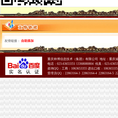
家庭住宅能用来注册公司吗？工商局给出了这样的答案
解析家庭住宅的房子能够注册公司吗？_经济论坛_天涯论坛_天涯社区
住宅楼是否可以郑州注册公司-信息服务
苏州公司注册居民楼可以办照吗？自己家里可以做住所吗？住宅可以办
原业主用房子注册了公司,怎么办？-中国房屋买卖问题-中国吉屋网
一公司注册地空挂在居民楼房子卖了引新房主不满-房产新闻-南京搜狐
我想注册一个电子商务公司做线上的销售。注册公司能用民宅吗？_问
住宅公司_标签_网易财经
友情链接：
自助添加
城市居民住宅变经营场所引发的问题和思考
居民住宅注册公司
民用住宅租赁给公司注册办公对房主有什么不利影响吗？
重庆帅博信息技术（集团）有限公司 地址：重庆渝
居民区非居住房可进行创业企业注册门槛一降再降_网易新闻
电话：023-63653351 13368080804 传真：023-6365
地址是住宅质且有民宅商用证明的不予注册公司---爱喇
咨询QQ：工商：1063653355 进出口权：1063653355
民用住宅租赁给公司注册办公对房主有什么不利影响吗？
受理员QQ：22863164-3 22863164-4 22863164-5 228
放开住宅注册公司限制有望全国推广_网易广州房产频道
北京叫停居民住宅内开公司-远洋新干线-北京搜狐焦点业主论坛
小区住宅注册公司是合的！为什么东营市工商局单要求小区住宅不
推荐居民住宅楼内的房屋改变为经营用房注册企业应提交哪些文件？
居民区非居住房可进行创业企业注册门槛一降再降_网易新闻
北京叫停居民住宅内开公司-汇科旺园论坛-搜狐焦点网济南站
放开住宅注册公司限制有望全国推广_国内经济_好买基金网
太原住宅现在能注册公司吗？_【会计服务】