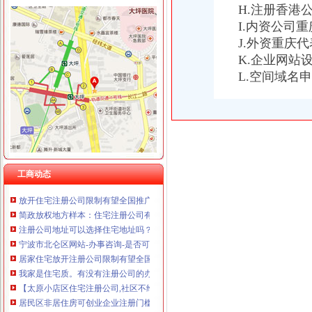
重庆海谛升进出口贸易有限公司 渝北100万 （进出口权）
H.注册香港
居民区非居住房可进行创业企业注册门槛一降再降_网易新闻
重庆奕欣锦诚商贸有限公司 渝九50万 （工商注册）
I.内资公司
地址是住宅质且有民宅商用证明的不予注册公司---爱喇
重庆信同广告有限公司 渝沙50万 （工商注册）
J.外资重庆
民用住宅租赁给公司注册办公对房主有什么不利影响吗？
重庆三虹房地产营销策划有限公司
放开住宅注册公司限制有望全国推广_网易广州房产频道
K.企业网站
重庆宝鹰汽车销售有限公司
北京叫停居民住宅内开公司-远洋新干线-北京搜狐焦点业主论坛
L.空间域名
小区住宅注册公司是合的！为什么东营市工商局单要求小区住宅不
推荐居民住宅楼内的房屋改变为经营用房注册企业应提交哪些文件？
居民区非居住房可进行创业企业注册门槛一降再降_网易新闻
北京叫停居民住宅内开公司-汇科旺园论坛-搜狐焦点网济南站
放开住宅注册公司限制有望全国推广_国内经济_好买基金网
太原住宅现在能注册公司吗？_【会计服务】
工商动态
北京叫停居民住宅内开公司-汇科旺园-济南搜狐焦点业主论坛
放开住宅注册公司限制有望全国推广-政策-嘉兴乐居网
简政放权地方样本：住宅注册公司有望全国推广-产业园区新闻-搜狐焦
注册公司地址可以选择住宅地址吗？_搜狐财经_搜狐网
宁波市北仑区网站-办事咨询-是否可以用普通商品住宅作为办
居家住宅放开注册公司限制有望全国推广_网易北京房产频道
我家是住宅质。有没有注册公司的办？–安居客房产问答
【太原小店区住宅注册公司,社区不给盖住改商的证明】-小店陵易
居民区非居住房可创业企业注册门槛一降再降-头条民生-E都市
1、居民住宅楼能否作为公司的用房？2、住宅改变为非居用途后收多少