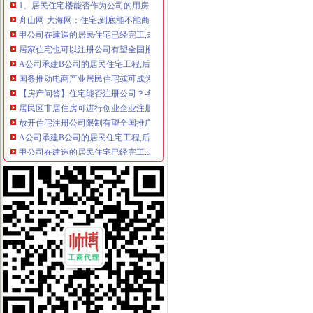
舟山网·大海网：住宅,到底能不能商用？定海一半新注册企业开在居
甲公司在建造的居民住宅已经完工,未办理房屋所有权证的况下,-
居家住宅也可以注册公司有望全国推广-中投顾问|中国投资咨询网
A公司承建B公司的居民住宅工程,后来双方因工程质量问题导致纠纷
国务推动电商产业居民住宅或可成为注册场所-市场-西安乐居网
【房产问答】住宅能否注册公司？-经开区-合肥论坛_合肥论坛网_合肥
居民区非居住房可进行创业企业注册门槛一降再降-房产频道-和讯网
放开住宅注册公司限制有望全国推广-市场-惠州乐居网
A公司承建B公司的居民住宅工程,后来双方因工程质量问题导致纠纷
甲公司在建造的居民住宅已经完工,未办理房屋所有权证的况下,-
放开住宅注册公司限制有望全国推广_网易杭州房产频道
住宅可以注册房地产经纪服务公司吗-生活杂谈-得意生活-武汉生活消
居民楼可以进行公司注册办照吗？_搜狐财经_搜狐网
居民住宅楼内的房屋改变为经营用房注册企业应提交哪些文件？-问
放开住宅注册公司限制有望全国推广-房产新闻-抚顺搜狐焦点网
一公司注册地空挂居民楼房子卖了引新房主不满_新浪地产网
九亭注册公司_周边服务栏目_机电之家网
放开住宅注册公司限制有望全国推广-市场-三亚乐居网
毛坯住房被注册6家公司工商部门称简化审批＂惹祸＂--湖北频道--
武汉住宅地址可以注册公司吗？
住宅可以注册公司吗_百度经验