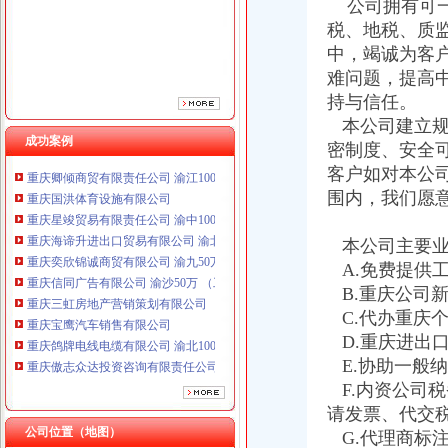
公司拥有可一
税、地税、质
中，竭诚为客
难问题，提高
重庆鸽牌电线电缆有限公司 渝北10010万 (进出口权)
持与信任。
重庆傲志众达投资咨询有限责任公司 渝九1000万 （增资）
本公司建立规
重庆臣夫商贸有限公司 （执照专让）
成功案例
密制度、安全
重庆卿倾商贸有限责任公司 渝江100万 （工商注册）
客户如对本公
重庆国洪体育设施有限公司
围内，我们愿
重庆星竣贸易有限责任公司 渝中100万 （进出口权）
重庆海谛升进出口贸易有限公司 渝北100万 （进出口权）
本公司主要业
重庆奕欣锦诚商贸有限公司 渝九50万 （工商注册）
重庆信同广告有限公司 渝沙50万 （工商注册）
A.免费提供
重庆三虹房地产营销策划有限公司
B.重庆公司
重庆宝鹰汽车销售有限公司
C.代办重庆
重庆鸽牌电线电缆有限公司 渝北10010万 (进出口权)
D.重庆进出
重庆傲志众达投资咨询有限责任公司 渝九1000万 （增资）
E.协助一般
重庆臣夫商贸有限公司 （执照专让）
F.内资公司
重庆卿倾商贸有限责任公司 渝江100万 （工商注册）
请发票、代交
重庆国洪体育设施有限公司
居民住宅注册公司
公司位置（地图）
重庆星竣贸易有限责任公司 渝中100万 （进出口权）
G.代理商标
民用住宅租赁给公司注册办公对房主有什么不利影响吗？