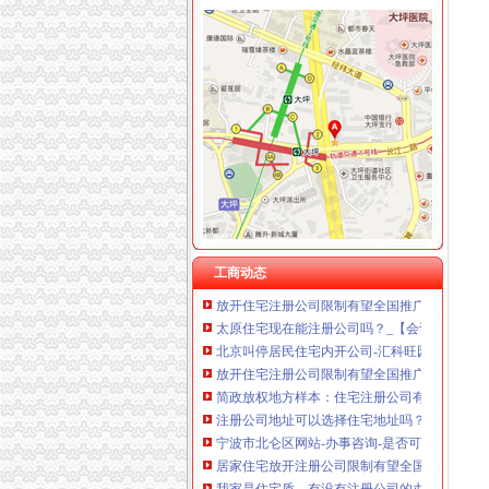
重庆国洪体育设施有限公司
居民住宅注册公司
重庆星竣贸易有限责任公司 渝中100万 （进出
简政放权地方样本：住宅注册公司有望全国推广
重庆海谛升进出口贸易有限公司 渝北100万 （
北京叫停居民住宅内开公司-远洋新干线-北京
重庆奕欣锦诚商贸有限公司 渝九50万 （工商注
地址是住宅质且有民宅商用证明的不予注册公司-
重庆信同广告有限公司 渝沙50万 （工商注册）
民用住宅租赁给公司注册办公对房主有什么不
重庆三虹房地产营销策划有限公司
放开住宅注册公司限制有望全国推广_网易广州
重庆宝鹰汽车销售有限公司
北京叫停居民住宅内开公司-远洋新干线-北京
小区住宅注册公司是合的！为什么东营市工商
推荐居民住宅楼内的房屋改变为经营用房注册
居民区非居住房可进行创业企业注册门槛一降再
北京叫停居民住宅内开公司-汇科旺园论坛-搜
工商动态
放开住宅注册公司限制有望全国推广_国内经济
太原住宅现在能注册公司吗？_【会计服务】
北京叫停居民住宅内开公司-汇科旺园-济南搜
放开住宅注册公司限制有望全国推广-政策-嘉兴
简政放权地方样本：住宅注册公司有望全国推广
注册公司地址可以选择住宅地址吗？_搜狐财经
宁波市北仑区网站-办事咨询-是否可以用普通
居家住宅放开注册公司限制有望全国推广_网易
我家是住宅质。有没有注册公司的办？–安居客