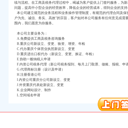
续与流程。在工商及税务代理过程中，竭诚为客户提供上门签约服务，为新
问题，提高中小型企业的经营效率，降低企业的经营成本，得到企业的支持
本公司建立规范的业务流程和业务操作管理制度，有规范的代理合同及保密
户为先、诚信、务实、高效”的宗旨，客户如对本公司服务有任何意见或需
围内，我们愿意为你服务。
本公司主要业务为：
A.免费提供工商及税务咨询服务
口权)
B.重庆公司新设立、变更、验资、增资、年检
C.代办重庆个体营业执照新设立、变更
万 （增资）
D.重庆进出口权代办（新设立、变更、换证、年检）
E.协助一般纳税人申请
注册）
F.内资公司税务代理（新公司税务报到、每月上门取票、做账、报税、申
G.代理商标注册（设计及申请）
口权）
H.注册香港公司
进出口权）
I.内资公司重庆分公司新设立、变更
J.外资重庆代表处新设立、变更
册）
K.企业网站设计、制作
L.空间域名申请
口权)
万 （增资）
注册）