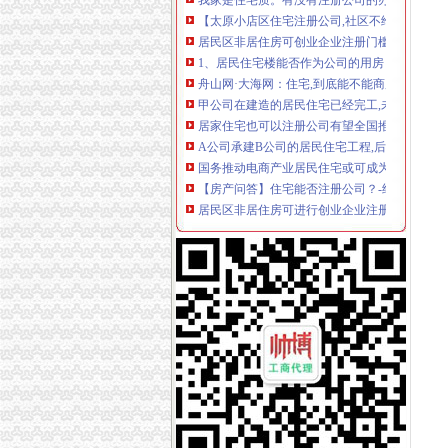
【太原小店区住宅注册公司,社区不给盖住改商
居民区非居住房可创业企业注册门槛一降再降-头
1、居民住宅楼能否作为公司的用房？2、住宅
舟山网·大海网：住宅,到底能不能商用？定海
甲公司在建造的居民住宅已经完工,未办理房屋所
居家住宅也可以注册公司有望全国推广-中投顾
A公司承建B公司的居民住宅工程,后来双方因
国务推动电商产业居民住宅或可成为注册场所-
【房产问答】住宅能否注册公司？-经开区-合肥
居民区非居住房可进行创业企业注册门槛一降再
放开住宅注册公司限制有望全国推广-市场-惠州
A公司承建B公司的居民住宅工程,后来双方因
甲公司在建造的居民住宅已经完工,未办理房屋所
放开住宅注册公司限制有望全国推广_网易杭州
住宅可以注册房地产经纪服务公司吗-生活杂谈-
居民楼可以进行公司注册办照吗？_搜狐财经_
居民住宅楼内的房屋改变为经营用房注册企业应
放开住宅注册公司限制有望全国推广-房产新闻
一公司注册地空挂居民楼房子卖了引新房主不满
九亭注册公司_周边服务栏目_机电之家网
放开住宅注册公司限制有望全国推广-市场-三亚
毛坯住房被注册6家公司工商部门称简化审批＂惹祸