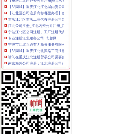
【58同城】重庆江北江北城内资公司注册服务_内资公司注册代理_内资
【江北区公司注册商标哪里办理】价格,厂家,商标注册申请-搜了网
重庆江北区重庆工商代办注册公司对办公场所有什么要_志趣网
江北公司注册_江北内资公司注册_江北外资公司注册-宁波易登网
宁波江北区公司注册、工厂注册代办、申请一般纳税人_志趣网
专业注册江北服务公司_志趣网
宁波市江北互通有无商务服务有限公司_【信用信息_诉讼信息_财务信
【58同城】重庆江北北滨路工商注册_公司注册代理_代办注册公司价格
请问在重庆江北注册贸易公司需要的流程和条件-威海新闻网
南京海外公司注册：江北注册公司代办-南京爱问分类
【58同城】重庆江北泥磅工商注册_公司注册代理_代办注册公司价格
【重庆市江北区办理工商变更,注册公司需要的资料和流程】价格
【代办重庆主城区营业执证、代账报税、旧账整理工商注册】江
【58同城】宁波江北工商注册_公司注册代理_代办注册公司价格
重庆江北无电源手电筒公司-顺企网重庆江北页
中国联合网络通信有限公司重庆市江北区分公司鱼嘴营业厅_【信用信
南京江北新区招商公司注册提供地址优惠政策-南京招商返税低价注册
【江东江北公司注册记账,提供地址办理劳务派遣许可证】-江北江北
【58同城】宁波江北慈城工商注册_公司注册代理_代办注册公司价格
【宁波镇海注册公司、代理记账,工商年检,增资-江北江北区周边易登网
重庆香港公司注册：江北观音桥附近工商代办/代理记账/注册公司创业
【重庆江北区审计验资|公司注册验资|注册公司验资】-重庆赶集网