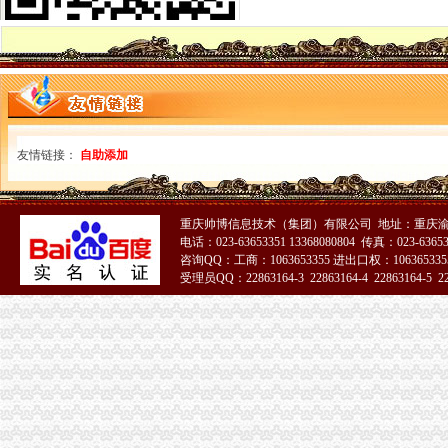
南京江北海舟会计培训会计实操培训会计职称培训各类电脑培训_第1
【惠州江北公司注册代理|公司年检代办|代办注册公司价格】-惠州赶集网
重庆中房网络有限公司营销策划顾问分公司_重庆市_江北区_企业在线
【重庆主城公司注册代理记账公司变更注销】-江北观音桥易登网
【58同城】金华金华市区江北海外公司注册_注册海外公司_代理注册海
【惠州江北外资公司注册|香港公司注册|离岸公司注册】-惠州赶集网
提供江北公司注册重庆注册房地产资质办理流程及要求-爱喇叭网
友情链接：
自助添加
江北区机械设备公司工商注册_第1页_重庆焦点_媒体_西祠胡同
重磅！南京江北新区中心区发展有限公司成立,注册资金5亿！_搜狐财
苹果4S全新原装活动价2060还送好礼_博通讯江北店【平板电脑_数
宁波江北区代理注册公司1宁波江北区代办营业执照1江北区公司做账代
重庆帅博信息技术（集团）有限公司 地址：重庆渝
定了！江北虹悦城操盘公司注册成功！开建又迎新进展-导购-南京乐
电话：023-63653351 13368080804 传真：023-6365
咨询QQ：工商：1063653355 进出口权：1063653355
江北中心大隆财富广场预计11月月底开放营销中心-惠州新房网-房天下
受理员QQ：22863164-3 22863164-4 22863164-5 228
江北区无地址注册公司
江北新区餐饮公司代账内容-中介代理-滨州媒网
荣安地产股份有限公司出售股权公告|股本|基础_凤凰财经
【重庆江北区外资公司注册|香港公司注册|离岸公司注册】-重庆赶集网
【58同城】重庆江北江北城内资公司注册服务_内资公司注册代理_内资
【江北区公司注册商标哪里办理】价格,厂家,商标注册申请-搜了网
重庆江北区重庆工商代办注册公司对办公场所有什么要_志趣网
江北公司注册_江北内资公司注册_江北外资公司注册-宁波易登网