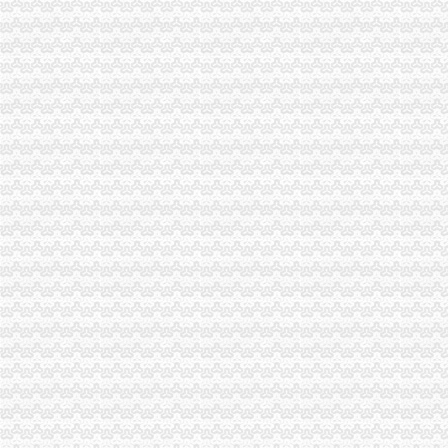
【58同城】哈尔滨江北南京路工商注册_公司注册代_代办注册公司价格
【快速办照,公司注册、变更年检一般纳税人,代理记账】江北
定了！江北虹悦城操盘公司注册成功！开建又迎新进展-导购-南京乐
【江北优诺注册】-企业变更-南京赶集网
【宁波江北区注册拍卖公司|代办拍卖行审批|拍卖公司代理审批】-宁波
江北区外资公司注册资金到位哪家好-商务服务-互动百科
江北公司注册启辰工商您的创业好伙伴、公司转让、注销【今日推荐网
【注册香港公司条件以及流程】-江北江北周边易登网
江北工商注册公司供应库-海商网,其他服务供应库
重庆江北公司注册流程及费用是怎样？-商务服务-绍兴E网
南京江北海舟会计培训会计实操培训会计职称培训各类电脑培训_第1
【惠州江北公司注册代理|公司年检代办|代办注册公司价格】-惠州赶集网
重庆中房网络有限公司营销策划顾问分公司_重庆市_江北区_企业在线
【重庆主城公司注册代理记账公司变更注销】-江北观音桥易登网
【58同城】金华金华市区江北海外公司注册_注册海外公司_代理注册海
【惠州江北外资公司注册|香港公司注册|离岸公司注册】-惠州赶集网
提供江北公司注册重庆注册房地产资质办理流程及要求-爱喇叭网
江北区机械设备公司工商注册_第1页_重庆焦点_媒体_西祠胡同
重磅！南京江北新区中心区发展有限公司成立,注册资金5亿！_搜狐财
苹果4S全新原装活动价2060还送好礼_博通讯江北店【平板电脑_数
宁波江北区代理注册公司1宁波江北区代办营业执照1江北区公司做账代