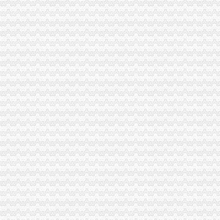
宁波江北区公司注册、工厂注册代办、申请一般纳税人_志趣网
专业注册江北服务公司_志趣网
宁波市江北互通有无商务服务有限公司_【信用信息_诉讼信息_财务信
【58同城】重庆江北北滨路工商注册_公司注册代理_代办注册公司价格
请问在重庆江北注册贸易公司需要的流程和条件-威海新闻网
南京海外公司注册：江北注册公司代办-南京爱问分类
【58同城】重庆江北泥磅工商注册_公司注册代理_代办注册公司价格
【重庆市江北区办理工商变更,注册公司需要的资料和流程】价格
【代办重庆主城区营业执证、代账报税、旧账整理工商注册】江
【58同城】宁波江北工商注册_公司注册代理_代办注册公司价格
重庆江北无电源手电筒公司-顺企网重庆江北页
中国联合网络通信有限公司重庆市江北区分公司鱼嘴营业厅_【信用信
南京江北新区招商公司注册提供地址优惠政策-南京招商返税低价注册
【江东江北公司注册记账,提供地址办理劳务派遣许可证】-江北江北
【58同城】宁波江北慈城工商注册_公司注册代理_代办注册公司价格
【宁波镇海注册公司、代理记账,工商年检,增资-江北江北区周边易登网
重庆香港公司注册：江北观音桥附近工商代办/代理记账/注册公司创业
【重庆江北区审计验资|公司注册验资|注册公司验资】-重庆赶集网
江北公司注册公司%宁波代办工商登记%办理税务登记%外贸进出口
重庆江北区观音桥某汽车租赁公司发生一起入室抢劫案【猫眼看人】-
【重庆江北区注册拍卖公司|代办拍卖行审批|拍卖公司代理审批】-重庆
【宁波江北区代办执照代理公司注册】价格_厂家_图片-Hc360慧聪网