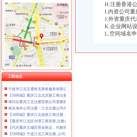
H.注册香港
I.内资公司
J.外资重庆
江北区无地址注册公司
K.企业网站
江北新区餐饮公司代账内容-中介代理-滨州媒网
荣安地产股份有限公司出售股权公告|股本|基础_凤凰财经
L.空间域名
【重庆江北区外资公司注册|香港公司注册|离岸公司注册】-重庆赶集网
【58同城】重庆江北江北城内资公司注册服务_内资公司注册代理_内资
【江北区公司注册商标哪里办理】价格,厂家,商标注册申请-搜了网
重庆江北区重庆工商代办注册公司对办公场所有什么要_志趣网
江北公司注册_江北内资公司注册_江北外资公司注册-宁波易登网
宁波江北区公司注册、工厂注册代办、申请一般纳税人_志趣网
工商动态
专业注册江北服务公司_志趣网
宁波市江北互通有无商务服务有限公司_【信用信息_诉讼信息_财务信
【58同城】重庆江北北滨路工商注册_公司注册代理_代办注册公司价格
请问在重庆江北注册贸易公司需要的流程和条件-威海新闻网
南京海外公司注册：江北注册公司代办-南京爱问分类
【58同城】重庆江北泥磅工商注册_公司注册代理_代办注册公司价格
【重庆市江北区办理工商变更,注册公司需要的资料和流程】价格
【代办重庆主城区营业执证、代账报税、旧账整理工商注册】江
【58同城】宁波江北工商注册_公司注册代理_代办注册公司价格
重庆江北无电源手电筒公司-顺企网重庆江北页