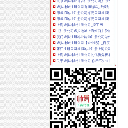
虚拟地址注册公司有问题吗_搜狐财经_搜狐网
用虚拟地址注册公司海淀公司虚拟注册地址包年
用虚拟地址注册公司海淀公司虚拟注册地址包年
上海虚拟地址注册公司_搜了网
【注册公司虚拟地址上海虹口】价格_厂家_图片-
厦门虚拟注册地址能为注册公司做什么-久久信
虚拟地址注册公司【企业吧】_百度贴吧
张江注册公司虚拟地址注册上海公司流程_搜狐
上海虚拟地址注册公司的优势分析-商务服务
关于虚拟地址注册公司 你所不知道的问题_北京
注册北京公司北京注册公司虚拟地址
注册公司虚拟地址到底可靠不可靠,会不会有人
张江注册公司虚拟地址注册上海公司流程_搜狐
注册公司能否使用虚拟地址？
苏州工业园区虚拟地址注册公司需要哪些-商务
公司注册地址,虚拟地址能注册吗
提供公司注册虚拟地址注册公司-爱喇叭网
陆家嘴注册公司,虚拟地址欢迎内外资企业落户！
北京虚拟注册地址_公司虚拟注册地址_虚拟办
【58同城】注册公司虚拟地址
【提供公司注册地址虚拟注册地址】价格,厂家,
北京虚拟办公室提供虚拟注册公司注册地址图片