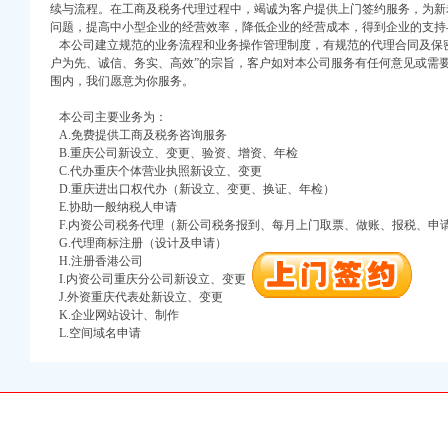
续与流程。在工商及税务代理过程中，竭诚为客户提供上门签约服务，为新
问题，提高中小型企业的经营效率，降低企业的经营成本，得到企业的支持
本公司建立规范的业务流程和业务操作管理制度，有规范的代理合同及保密
户为先、诚信、务实、高效”的宗旨，客户如对本公司服务有任何意见或需
围内，我们愿意为你服务。
本公司主要业务为：
A.免费提供工商及税务咨询服务
B.重庆公司新设立、变更、验资、增资、年检
C.代办重庆个体营业执照新设立、变更
口权)
D.重庆进出口权代办（新设立、变更、换证、年检）
万 （增资）
E.协助一般纳税人申请
F.内资公司税务代理（新公司税务报到、每月上门取票、做账、报税、申
注册）
G.代理商标注册（设计及申请）
H.注册香港公司
口权）
I.内资公司重庆分公司新设立、变更
J.外资重庆代表处新设立、变更
进出口权）
K.企业网站设计、制作
册）
L.空间域名申请
口权)
万 （增资）