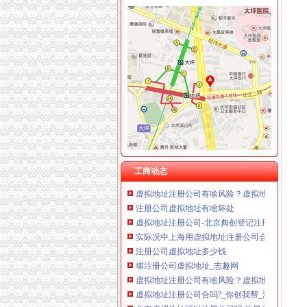
重庆卿倾商贸有限责任公司 渝江100万 （工商
重庆国洪体育设施有限公司
虚拟地址注册公司
重庆星竣贸易有限责任公司 渝中100万 （进出
虚拟地址注册公司_第1页_南京大租房BBS_都
重庆海谛升进出口贸易有限公司 渝北100万 （
提供北京公司注册地址_北京虚拟注册地址_北京
重庆奕欣锦诚商贸有限公司 渝九50万 （工商注
虚拟地址注册公司一次缴费可永久使用？
重庆信同广告有限公司 渝沙50万 （工商注册）
虚拟地址注册公司-北京小型写字楼出
重庆三虹房地产营销策划有限公司
虚拟地址公司注册【中亿创联吧】_百度贴吧
重庆宝鹰汽车销售有限公司
虚拟地址注册公司的那些事,你都知道吗？-商务
【虚拟地址注册公司北京提供虚拟办公司地址】价
【是无地址注册公司,虚拟地址注册公司】价格_厂家
虚拟地址注册公司-北京便民网
工商动态
虚拟地址注册公司有啥风险？虚拟地址注册公司
注册公司虚拟地址有啥坏处
虚拟地址注册公司-北京典创登记注册代理事务
实际况中上海用虚拟地址注册公司会有什么麻烦
注册公司虚拟地址多少钱
埔注册公司虚拟地址_志趣网
虚拟地址注册公司有啥风险？虚拟地址注册公司
虚拟地址注册公司合吗?_你创我帮_温州金点_
北京虚拟地址可以注册公司吗,注册公司*办,虚