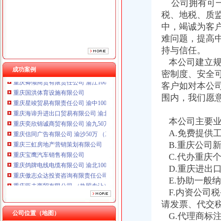
公司拥有可一
税、地税、质
中，竭诚为客
难问题，提高
重庆鸽牌电线电缆有限公司 渝北10010万 (进出口权)
持与信任。
重庆傲志众达投资咨询有限责任公司 渝九1000万 （增资）
本公司建立规
重庆臣夫商贸有限公司 （执照专让）
成功案例
密制度、安全
重庆卿倾商贸有限责任公司 渝江100万 （工商注册）
客户如对本公
重庆国洪体育设施有限公司
重庆星竣贸易有限责任公司 渝中100万 （进出口权）
围内，我们愿
重庆海谛升进出口贸易有限公司 渝北100万 （进出口权）
重庆奕欣锦诚商贸有限公司 渝九50万 （工商注册）
本公司主要业
重庆信同广告有限公司 渝沙50万 （工商注册）
A.免费提供
重庆三虹房地产营销策划有限公司
B.重庆公司
重庆宝鹰汽车销售有限公司
C.代办重庆
重庆鸽牌电线电缆有限公司 渝北10010万 (进出口权)
D.重庆进出
重庆傲志众达投资咨询有限责任公司 渝九1000万 （增资）
重庆臣夫商贸有限公司 （执照专让）
E.协助一般
重庆卿倾商贸有限责任公司 渝江100万 （工商注册）
F.内资公司
重庆国洪体育设施有限公司
请发票、代交
虚拟地址注册公司
重庆星竣贸易有限责任公司 渝中100万 （进出口权）
公司位置（地图）
关于注册公司虚拟地址的阿里云网站内容、产品介绍、帮助文档、论坛
G.代理商标
重庆海谛升进出口贸易有限公司 渝北100万 （进出口权）