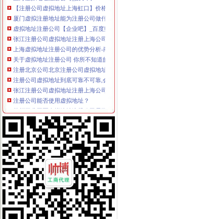
【注册公司虚拟地址上海虹口】价格_厂家_图片-Hc360慧聪网
厦门虚拟注册地址能为注册公司做什么-久久信息网
虚拟地址注册公司【企业吧】_百度贴吧
张江注册公司虚拟地址注册上海公司流程_搜狐财经_搜狐网
上海虚拟地址注册公司的优势分析-商务服务
关于虚拟地址注册公司 你所不知道的问题_北京代办注册公司-泓灼_
注册北京公司北京注册公司虚拟地址
注册公司虚拟地址到底可靠不可靠,会不会有人来查我？-商务服务
张江注册公司虚拟地址注册上海公司流程_搜狐财经_搜狐网
注册公司能否使用虚拟地址？
苏州工业园区虚拟地址注册公司需要哪些-商务服务-番禺社区网
公司注册地址,虚拟地址能注册吗
提供公司注册虚拟地址注册公司-爱喇叭网
陆家嘴注册公司,虚拟地址欢迎内外资企业落户！-产品网
北京虚拟注册地址_公司虚拟注册地址_虚拟办公地址
【58同城】注册公司虚拟地址
【提供公司注册地址虚拟注册地址】价格,厂家,图片,公司注册、
北京虚拟办公室提供虚拟注册公司注册地址图片,北京虚拟办公室提供
虚拟地址注册公司利弊各是什么
上海虚拟地址注册公司价格-商务服务-铁道网
上海崇明虚拟地址注册公司材料-商务服务
提供济南地区虚拟公司注册地址