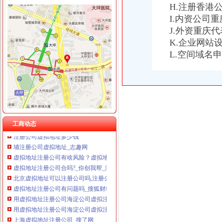
上海注册公司虚拟地址注册怎样收费,上海注册公司虚拟地址多少钱
H.注册香港
重庆奕欣锦诚商贸有限公司 渝九50万 （工商注册）
虚拟地址注册公司一次缴费可永久使用？
I.内资公司
重庆信同广告有限公司 渝沙50万 （工商注册）
虚拟地址注册公司-北京小型写字楼出
J.外资重庆
重庆三虹房地产营销策划有限公司
虚拟地址公司注册【中亿创联吧】_百度贴吧
重庆宝鹰汽车销售有限公司
K.企业网站
虚拟地址注册公司的那些事,你都知道吗？-商务服务-绍兴E网
L.空间域名
【虚拟地址注册公司北京提供虚拟办公司地址】价格_厂家_图片-Hc
【是无地址注册公司,虚拟地址注册公司】价格_厂家_图片-Hc360慧
虚拟地址注册公司-北京便民网
虚拟地址注册公司有啥风险？虚拟地址注册公司优势_搜狐财经_搜狐网
注册公司虚拟地址有啥坏处
虚拟地址注册公司-北京典创登记注册代理事务所
实际况中上海用虚拟地址注册公司会有什么麻烦？_百度知道
工商动态
注册公司虚拟地址多少钱
埔注册公司虚拟地址_志趣网
虚拟地址注册公司有啥风险？虚拟地址注册公司优势_搜狐财经_搜狐网
虚拟地址注册公司合吗?_你创我帮_温州金点_新浪博客
北京虚拟地址可以注册公司吗,注册公司*办,虚拟地址注册公司-北京
虚拟地址注册公司有问题吗_搜狐财经_搜狐网
用虚拟地址注册公司海淀公司虚拟注册地址包年检-中国贸易网
用虚拟地址注册公司海淀公司虚拟注册地址包年检_志趣网
上海虚拟地址注册公司_搜了网