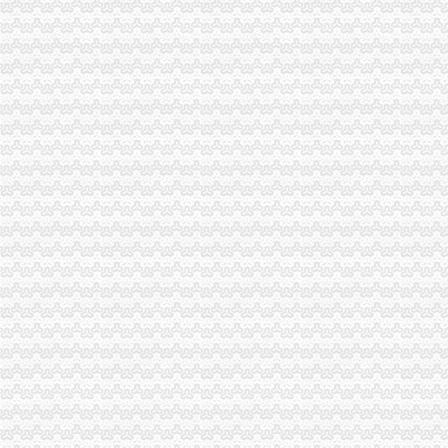
实际况中上海用虚拟地址注册公司会有什么麻烦？_百度知道
注册公司虚拟地址多少钱
埔注册公司虚拟地址_志趣网
虚拟地址注册公司有啥风险？虚拟地址注册公司优势_搜狐财经_搜狐网
虚拟地址注册公司合吗?_你创我帮_温州金点_新浪博客
北京虚拟地址可以注册公司吗,注册公司*办,虚拟地址注册公司-北京
虚拟地址注册公司有问题吗_搜狐财经_搜狐网
用虚拟地址注册公司海淀公司虚拟注册地址包年检-中国贸易网
用虚拟地址注册公司海淀公司虚拟注册地址包年检_志趣网
上海虚拟地址注册公司_搜了网
【注册公司虚拟地址上海虹口】价格_厂家_图片-Hc360慧聪网
厦门虚拟注册地址能为注册公司做什么-久久信息网
虚拟地址注册公司【企业吧】_百度贴吧
张江注册公司虚拟地址注册上海公司流程_搜狐财经_搜狐网
上海虚拟地址注册公司的优势分析-商务服务
关于虚拟地址注册公司 你所不知道的问题_北京代办注册公司-泓灼_
注册北京公司北京注册公司虚拟地址
注册公司虚拟地址到底可靠不可靠,会不会有人来查我？-商务服务
张江注册公司虚拟地址注册上海公司流程_搜狐财经_搜狐网
注册公司能否使用虚拟地址？
苏州工业园区虚拟地址注册公司需要哪些-商务服务-番禺社区网