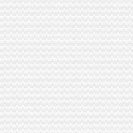
公司注册地址,虚拟地址能注册吗
提供公司注册虚拟地址注册公司-爱喇叭网
陆家嘴注册公司,虚拟地址欢迎内外资企业落户！-产品网
北京虚拟注册地址_公司虚拟注册地址_虚拟办公地址
【58同城】注册公司虚拟地址
【提供公司注册地址虚拟注册地址】价格,厂家,图片,公司注册、
北京虚拟办公室提供虚拟注册公司注册地址图片,北京虚拟办公室提供
虚拟地址注册公司利弊各是什么
上海虚拟地址注册公司价格-商务服务-铁道网
上海崇明虚拟地址注册公司材料-商务服务
提供济南地区虚拟公司注册地址
为什么选择上海虚拟地址注册公司？虚拟地址注册有风险吗？
虚拟地址注册公司条件,上海诺唐,-爱喇叭网
什么是虚拟地址注册公司？是否合？-公司注册-桔子会计
公司虚拟地址公司注册地址出租-北京58同城
提供北京注册公司地址虚拟注册地址【今日推荐网-北京工商/税务/财务】
用虚拟地址在张江注册公司
【用虚拟地址注册公司是否安全】-白云机场路易登网
提供公司注册地址,广州虚拟地址,公司注册虚拟地址-供应信息-环