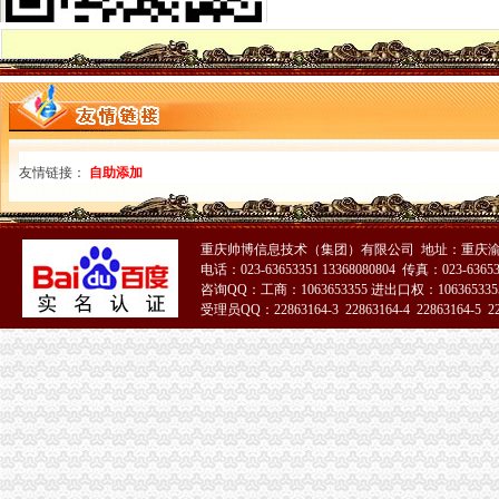
为什么选择上海虚拟地址注册公司？虚拟地址注册有风险吗？
虚拟地址注册公司条件,上海诺唐,-爱喇叭网
什么是虚拟地址注册公司？是否合？-公司注册-桔子会计
公司虚拟地址公司注册地址出租-北京58同城
提供北京注册公司地址虚拟注册地址【今日推荐网-北京工商/税务/财务】
用虚拟地址在张江注册公司
【用虚拟地址注册公司是否安全】-白云机场路易登网
友情链接：
自助添加
提供公司注册地址,广州虚拟地址,公司注册虚拟地址-供应信息-环
虚拟地址注册公司
关于注册公司虚拟地址的阿里云网站内容、产品介绍、帮助文档、论坛
重庆帅博信息技术（集团）有限公司 地址：重庆渝
上海注册公司虚拟地址注册怎样收费,上海注册公司虚拟地址多少钱
电话：023-63653351 13368080804 传真：023-6365
虚拟地址注册公司一次缴费可永久使用？
咨询QQ：工商：1063653355 进出口权：1063653355
虚拟地址注册公司-北京小型写字楼出
受理员QQ：22863164-3 22863164-4 22863164-5 228
虚拟地址公司注册【中亿创联吧】_百度贴吧
虚拟地址注册公司的那些事,你都知道吗？-商务服务-绍兴E网
【虚拟地址注册公司北京提供虚拟办公司地址】价格_厂家_图片-Hc
【是无地址注册公司,虚拟地址注册公司】价格_厂家_图片-Hc360慧
虚拟地址注册公司-北京便民网
虚拟地址注册公司有啥风险？虚拟地址注册公司优势_搜狐财经_搜狐网
注册公司虚拟地址有啥坏处
虚拟地址注册公司-北京典创登记注册代理事务所