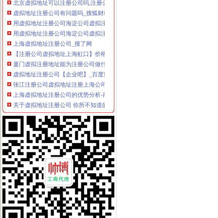
虚拟地址注册公司有问题吗_搜狐财经_搜狐网
用虚拟地址注册公司海淀公司虚拟注册地址包年检-中国贸易网
用虚拟地址注册公司海淀公司虚拟注册地址包年检_志趣网
上海虚拟地址注册公司_搜了网
【注册公司虚拟地址上海虹口】价格_厂家_图片-Hc360慧聪网
厦门虚拟注册地址能为注册公司做什么-久久信息网
虚拟地址注册公司【企业吧】_百度贴吧
张江注册公司虚拟地址注册上海公司流程_搜狐财经_搜狐网
上海虚拟地址注册公司的优势分析-商务服务
关于虚拟地址注册公司 你所不知道的问题_北京代办注册公司-泓灼_
注册北京公司北京注册公司虚拟地址
注册公司虚拟地址到底可靠不可靠,会不会有人来查我？-商务服务
张江注册公司虚拟地址注册上海公司流程_搜狐财经_搜狐网
注册公司能否使用虚拟地址？
苏州工业园区虚拟地址注册公司需要哪些-商务服务-番禺社区网
公司注册地址,虚拟地址能注册吗
提供公司注册虚拟地址注册公司-爱喇叭网
陆家嘴注册公司,虚拟地址欢迎内外资企业落户！-产品网
北京虚拟注册地址_公司虚拟注册地址_虚拟办公地址
【58同城】注册公司虚拟地址
【提供公司注册地址虚拟注册地址】价格,厂家,图片,公司注册、