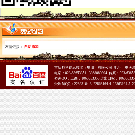
北京虚拟办公室提供虚拟注册公司注册地址图片,北京虚拟办公室提供
虚拟地址注册公司利弊各是什么
上海虚拟地址注册公司价格-商务服务-铁道网
上海崇明虚拟地址注册公司材料-商务服务
提供济南地区虚拟公司注册地址
为什么选择上海虚拟地址注册公司？虚拟地址注册有风险吗？
虚拟地址注册公司条件,上海诺唐,-爱喇叭网
什么是虚拟地址注册公司？是否合？-公司注册-桔子会计
友情链接：
自助添加
公司虚拟地址公司注册地址出租-北京58同城
提供北京注册公司地址虚拟注册地址【今日推荐网-北京工商/税务/财务】
用虚拟地址在张江注册公司
重庆帅博信息技术（集团）有限公司 地址：重庆渝
【用虚拟地址注册公司是否安全】-白云机场路易登网
电话：023-63653351 13368080804 传真：023-6365
提供公司注册地址,广州虚拟地址,公司注册虚拟地址-供应信息-环
咨询QQ：工商：1063653355 进出口权：1063653355
虚拟地址注册公司
受理员QQ：22863164-3 22863164-4 22863164-5 228
虚拟地址注册公司_第1页_南京大租房BBS_都市_西祠胡同
提供北京公司注册地址_北京虚拟注册地址_北京虚拟办公室出租|提供
虚拟地址注册公司一次缴费可永久使用？
虚拟地址注册公司-北京小型写字楼出
虚拟地址公司注册【中亿创联吧】_百度贴吧
虚拟地址注册公司的那些事,你都知道吗？-商务服务-绍兴E网
【虚拟地址注册公司北京提供虚拟办公司地址】价格_厂家_图片-Hc
【是无地址注册公司,虚拟地址注册公司】价格_厂家_图片-Hc360慧