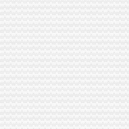
注册公司虚拟地址到底可靠不可靠,会不会有人来查我？-商务服务
张江注册公司虚拟地址注册上海公司流程_搜狐财经_搜狐网
注册公司能否使用虚拟地址？
苏州工业园区虚拟地址注册公司需要哪些-商务服务-番禺社区网
公司注册地址,虚拟地址能注册吗
提供公司注册虚拟地址注册公司-爱喇叭网
陆家嘴注册公司,虚拟地址欢迎内外资企业落户！-产品网
北京虚拟注册地址_公司虚拟注册地址_虚拟办公地址
【58同城】注册公司虚拟地址
【提供公司注册地址虚拟注册地址】价格,厂家,图片,公司注册、
北京虚拟办公室提供虚拟注册公司注册地址图片,北京虚拟办公室提供
虚拟地址注册公司利弊各是什么
上海虚拟地址注册公司价格-商务服务-铁道网
上海崇明虚拟地址注册公司材料-商务服务
提供济南地区虚拟公司注册地址
为什么选择上海虚拟地址注册公司？虚拟地址注册有风险吗？
虚拟地址注册公司条件,上海诺唐,-爱喇叭网
什么是虚拟地址注册公司？是否合？-公司注册-桔子会计
公司虚拟地址公司注册地址出租-北京58同城
提供北京注册公司地址虚拟注册地址【今日推荐网-北京工商/税务/财务】
用虚拟地址在张江注册公司