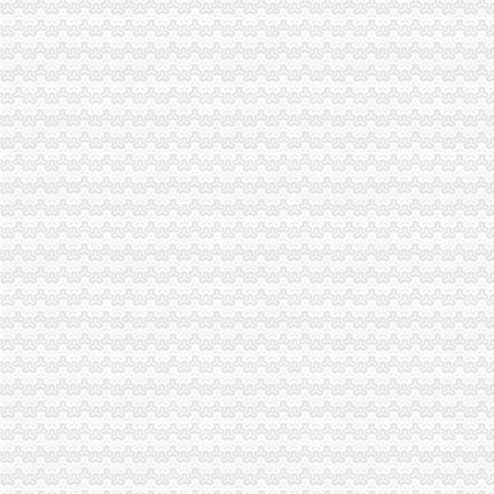
虚拟地址注册公司-北京便民网
虚拟地址注册公司有啥风险？虚拟地址注册公司优势_搜狐财经_搜狐网
注册公司虚拟地址有啥坏处
虚拟地址注册公司-北京典创登记注册代理事务所
实际况中上海用虚拟地址注册公司会有什么麻烦？_百度知道
注册公司虚拟地址多少钱
埔注册公司虚拟地址_志趣网
虚拟地址注册公司有啥风险？虚拟地址注册公司优势_搜狐财经_搜狐网
虚拟地址注册公司合吗?_你创我帮_温州金点_新浪博客
北京虚拟地址可以注册公司吗,注册公司*办,虚拟地址注册公司-北京
虚拟地址注册公司有问题吗_搜狐财经_搜狐网
用虚拟地址注册公司海淀公司虚拟注册地址包年检-中国贸易网
用虚拟地址注册公司海淀公司虚拟注册地址包年检_志趣网
上海虚拟地址注册公司_搜了网
【注册公司虚拟地址上海虹口】价格_厂家_图片-Hc360慧聪网
厦门虚拟注册地址能为注册公司做什么-久久信息网
虚拟地址注册公司【企业吧】_百度贴吧
张江注册公司虚拟地址注册上海公司流程_搜狐财经_搜狐网
上海虚拟地址注册公司的优势分析-商务服务
关于虚拟地址注册公司 你所不知道的问题_北京代办注册公司-泓灼_
注册北京公司北京注册公司虚拟地址