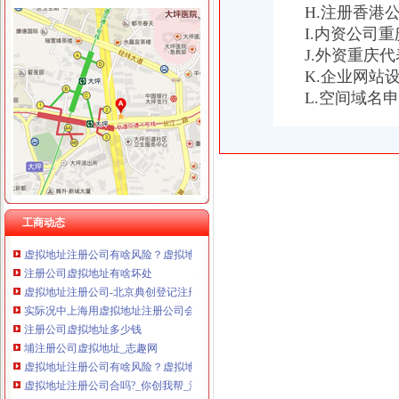
H.注册香港
I.内资公司
J.外资重庆
虚拟地址注册公司
虚拟地址注册公司_第1页_南京大租房BBS_都市_西祠胡同
K.企业网站
提供北京公司注册地址_北京虚拟注册地址_北京虚拟办公室出租|提供
L.空间域名
虚拟地址注册公司一次缴费可永久使用？
虚拟地址注册公司-北京小型写字楼出
虚拟地址公司注册【中亿创联吧】_百度贴吧
虚拟地址注册公司的那些事,你都知道吗？-商务服务-绍兴E网
【虚拟地址注册公司北京提供虚拟办公司地址】价格_厂家_图片-Hc
【是无地址注册公司,虚拟地址注册公司】价格_厂家_图片-Hc360慧
工商动态
虚拟地址注册公司-北京便民网
虚拟地址注册公司有啥风险？虚拟地址注册公司优势_搜狐财经_搜狐网
注册公司虚拟地址有啥坏处
虚拟地址注册公司-北京典创登记注册代理事务所
实际况中上海用虚拟地址注册公司会有什么麻烦？_百度知道
注册公司虚拟地址多少钱
埔注册公司虚拟地址_志趣网
虚拟地址注册公司有啥风险？虚拟地址注册公司优势_搜狐财经_搜狐网
虚拟地址注册公司合吗?_你创我帮_温州金点_新浪博客
北京虚拟地址可以注册公司吗,注册公司*办,虚拟地址注册公司-北京