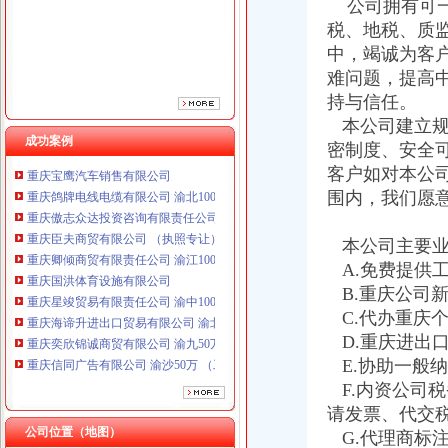
公司拥有可一
重庆卿倾商贸有限责任公司 渝江100万 （工商注册）
税、地税、质
重庆国洪体育设施有限公司
中，竭诚为客
重庆星竣贸易有限责任公司 渝中100万 （进出口权）
难问题，提高
重庆海谛升进出口贸易有限公司 渝北100万 （进出口权）
重庆奕欣锦诚商贸有限公司 渝九50万 （工商注册）
持与信任。
重庆信同广告有限公司 渝沙50万 （工商注册）
本公司建立规
成功案例
重庆三虹房地产营销策划有限公司
密制度、安全
重庆宝鹰汽车销售有限公司
客户如对本公
重庆鸽牌电线电缆有限公司 渝北10010万 (进出口权)
围内，我们愿
重庆傲志众达投资咨询有限责任公司 渝九1000万 （增资）
重庆臣夫商贸有限公司 （执照专让）
本公司主要业
重庆卿倾商贸有限责任公司 渝江100万 （工商注册）
重庆国洪体育设施有限公司
A.免费提供
重庆星竣贸易有限责任公司 渝中100万 （进出口权）
B.重庆公司
重庆海谛升进出口贸易有限公司 渝北100万 （进出口权）
C.代办重庆
重庆奕欣锦诚商贸有限公司 渝九50万 （工商注册）
D.重庆进出
重庆信同广告有限公司 渝沙50万 （工商注册）
E.协助一般
重庆三虹房地产营销策划有限公司
F.内资公司
重庆宝鹰汽车销售有限公司
请发票、代交
公司位置（地图）
G.代理商标