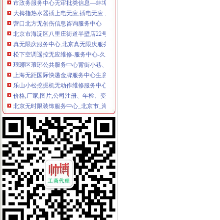
大拇指热水器插上电无应,插电无应-服务中心-北京维修中心
营口北方无创伤信息咨询服务中心
北京市海淀区八里庄街道半壁店22号（平房）,北京无时限装饰服务中
真无限庆服务中心,北京真无限庆服务中心的电话_地址_北京
松下空调遥控无应维修-服务中心-久久信息网
琅琊区琅琊公共服务中心背街小巷、无物业小区保洁服务中标公示
上海无距国际快递金牌服务中心生意旺铺
乐山小松挖掘机无动作维修服务中心在哪？_志趣网
价格,厂家,图片,公司注册、年检、变更,深圳市青年创业服务中
北京无时限装饰服务中心_北京市_海淀区_企业在线
全自动洗车机博兰克无接触式洗车机价格各地管理服务中心地址-汽车
联系方式_成都无忧虑灭鼠蟑服务中心--联系人：吴太福,电话：86-
雨花区直属机关后勤服务中心.无科室238-商家详-微生活
康佳液晶电视有声无图售后服务中心“广州康佳电视维修点”-久久
加盟成名网网上开店服务中心财路宽广无尽头|28商机网_资讯
春市水果生产服务中心柑桔无砧木苗、肥料及农采购结果公告
佳源无押信息咨询服务中心-城市吧街景地图
北京市汽车租赁服务中心（无自驾）_易车二手车网
贵州日立挖机吊臂无动作维修服务中心_志趣网
关于春市水果生产服务中心柑桔无砧木苗、肥料及农公开招标
成都市无忧虑灭鼠蟑服务中心生意旺铺