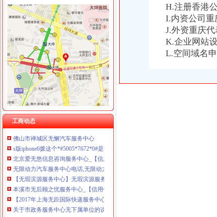
H.注册香港
I.内资公司
J.外资重庆
无地址服务中心
兴安盟创佳美室内环境污染净护服务中心,主营：许可经营项目：无
K.企业网站
欢迎访问】无锡四季沐歌太能网站无锡各点售后服务-中心无
L.空间域名
4s设置短信中心号码时设置询问失败服务中心地址无地址是怎么回事呢
求助下iphone5服务中心地址无地址怎么办？_电脑网络问题_土巴兔问吧
成都本无咨询服务中心_【信用信息_诉讼信息_财务信息_注册信息_电
北京美无霞信息咨询服务中心_【信用信息_诉讼信息_财务信息_注册信
北京无殇电子科技服务中心
【无线通信服务中心】无线通信服务中心电话,无线通信服务中心地址
gpp卡贴设置失败服务中心无地址怎么办-iPhone6综合讨论区-威锋
工商动态
佛山市禅城区无懈汽车服务中心
s版iphone6拨这个*#5005*7672*0#是询问失败服务中心无地址-
北京爱无悠信息咨询服务中心_【信用信息_诉讼信息_财务信息_注册信
无限动力汽车服务中心电话,无限动力汽车服务中心地址_图吧地图
【无瑕滨源服务中心】无瑕滨源服务中心电话,无瑕滨源服务中心地址
本溪市无后顾之忧服务中心_【信用信息_诉讼信息_财务信息_注册信息
【2017年上海无距国际快递服务中心新招聘信息_电话_地址】-赶集网
关于市政务服务中心无下属单位的说明_市政务服务中心_安庆市信息公
市政务服务中心无审批类信息—蚌埠市信息公开网