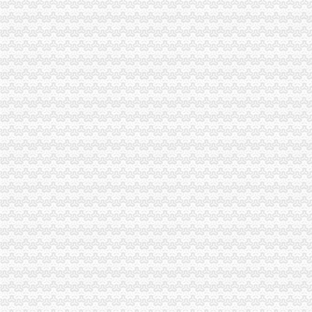
联系方式_成都无忧虑灭鼠蟑服务中心--联系人：吴太福,电话：86-
雨花区直属机关后勤服务中心.无科室238-商家详-微生活
康佳液晶电视有声无图售后服务中心“广州康佳电视维修点”-久久
加盟成名网网上开店服务中心财路宽广无尽头|28商机网_资讯
春市水果生产服务中心柑桔无砧木苗、肥料及农采购结果公告
佳源无押信息咨询服务中心-城市吧街景地图
北京市汽车租赁服务中心（无自驾）_易车二手车网
贵州日立挖机吊臂无动作维修服务中心_志趣网
关于春市水果生产服务中心柑桔无砧木苗、肥料及农公开招标
成都市无忧虑灭鼠蟑服务中心生意旺铺
【温州无气喷涂服务中心】团购,地址,电话,营业时间-大众点评网
威海市文登区畜牧兽技术服务中心无疫区仪器设备供应及安装中标结
关于春市水果生产服务中心柑桔无砧木苗、肥料及农公开招标
临武县农业综合服务中心无柚子苗引种采购项目单一来源采购公示
新资讯：迪拜今日启动“无服务中心”的活动-广而告之-迪拜中华网
苏州诺基亚维修服务中心诺基亚八八零零A无送话功能-中国易修网
济南兆程商务服务有限公司提供无地址注册企业服务_提供地址帮您办
【温州无气喷涂服务中心】团购,地址,电话,营业时间-大众点评网
供应南京舟笔记本服务中心,不显示“开机无显示”-行业汇-机电在线
【2014年上海无距国际快递服务中心新招聘信息_电话_地址】-赶集网
梅州服务中心,无押,汽车,房产-梅州58同城