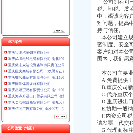
公司拥有可一
重庆卿倾商贸有限责任公司 渝江100万 （工商注册）
税、地税、质
重庆国洪体育设施有限公司
中，竭诚为客
重庆星竣贸易有限责任公司 渝中100万 （进出口权）
难问题，提高
重庆海谛升进出口贸易有限公司 渝北100万 （进出口权）
重庆奕欣锦诚商贸有限公司 渝九50万 （工商注册）
持与信任。
重庆信同广告有限公司 渝沙50万 （工商注册）
本公司建立规
重庆三虹房地产营销策划有限公司
成功案例
密制度、安全
重庆宝鹰汽车销售有限公司
客户如对本公
重庆鸽牌电线电缆有限公司 渝北10010万 (进出口权)
围内，我们愿
重庆傲志众达投资咨询有限责任公司 渝九1000万 （增资）
重庆臣夫商贸有限公司 （执照专让）
本公司主要业
重庆卿倾商贸有限责任公司 渝江100万 （工商注册）
重庆国洪体育设施有限公司
A.免费提供
重庆星竣贸易有限责任公司 渝中100万 （进出口权）
B.重庆公司
重庆海谛升进出口贸易有限公司 渝北100万 （进出口权）
C.代办重庆
重庆奕欣锦诚商贸有限公司 渝九50万 （工商注册）
D.重庆进出
重庆信同广告有限公司 渝沙50万 （工商注册）
E.协助一般
重庆三虹房地产营销策划有限公司
F.内资公司
重庆宝鹰汽车销售有限公司
请发票、代交
公司位置（地图）
G.代理商标