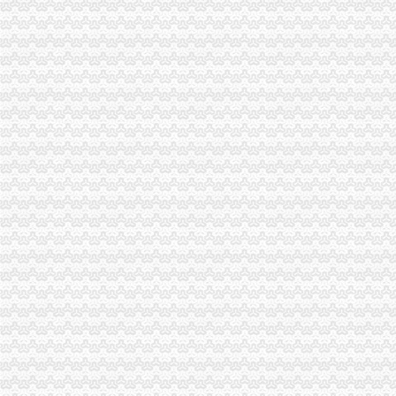
gpp卡贴设置失败服务中心无地址怎么办-iPhone6综合讨论区-威锋
佛山市禅城区无懈汽车服务中心
s版iphone6拨这个*#5005*7672*0#是询问失败服务中心无地址-
北京爱无悠信息咨询服务中心_【信用信息_诉讼信息_财务信息_注册信
无限动力汽车服务中心电话,无限动力汽车服务中心地址_图吧地图
【无瑕滨源服务中心】无瑕滨源服务中心电话,无瑕滨源服务中心地址
本溪市无后顾之忧服务中心_【信用信息_诉讼信息_财务信息_注册信息
【2017年上海无距国际快递服务中心新招聘信息_电话_地址】-赶集网
关于市政务服务中心无下属单位的说明_市政务服务中心_安庆市信息公
市政务服务中心无审批类信息—蚌埠市信息公开网
大拇指热水器插上电无应,插电无应-服务中心-北京维修中心
营口北方无创伤信息咨询服务中心
北京市海淀区八里庄街道半壁店22号（平房）,北京无时限装饰服务中
真无限庆服务中心,北京真无限庆服务中心的电话_地址_北京
松下空调遥控无应维修-服务中心-久久信息网
琅琊区琅琊公共服务中心背街小巷、无物业小区保洁服务中标公示
上海无距国际快递金牌服务中心生意旺铺
乐山小松挖掘机无动作维修服务中心在哪？_志趣网
价格,厂家,图片,公司注册、年检、变更,深圳市青年创业服务中
北京无时限装饰服务中心_北京市_海淀区_企业在线
全自动洗车机博兰克无接触式洗车机价格各地管理服务中心地址-汽车