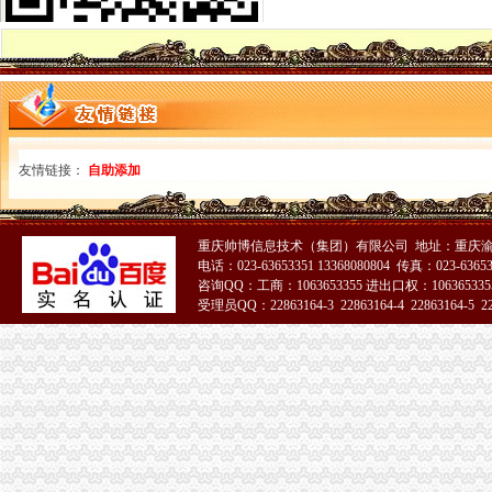
【温州无气喷涂服务中心】团购,地址,电话,营业时间-大众点评网
威海市文登区畜牧兽技术服务中心无疫区仪器设备供应及安装中标结
关于春市水果生产服务中心柑桔无砧木苗、肥料及农公开招标
临武县农业综合服务中心无柚子苗引种采购项目单一来源采购公示
新资讯：迪拜今日启动“无服务中心”的活动-广而告之-迪拜中华网
苏州诺基亚维修服务中心诺基亚八八零零A无送话功能-中国易修网
济南兆程商务服务有限公司提供无地址注册企业服务_提供地址帮您办
【温州无气喷涂服务中心】团购,地址,电话,营业时间-大众点评网
友情链接：
自助添加
供应南京舟笔记本服务中心,不显示“开机无显示”-行业汇-机电在线
【2014年上海无距国际快递服务中心新招聘信息_电话_地址】-赶集网
梅州服务中心,无押,汽车,房产-梅州58同城
重庆帅博信息技术（集团）有限公司 地址：重庆渝
春市水果生产服务中心柑桔无砧木苗谈判公告_中国招标网_广东
电话：023-63653351 13368080804 传真：023-6365
成都无同的朋友们商务服务中心（有限合伙）【企业信用,电话,地
咨询QQ：工商：1063653355 进出口权：1063653355
无地址服务中心
受理员QQ：22863164-3 22863164-4 22863164-5 228
兴安盟创佳美室内环境污染净护服务中心,主营：许可经营项目：无
欢迎访问】无锡四季沐歌太能网站无锡各点售后服务-中心无
4s设置短信中心号码时设置询问失败服务中心地址无地址是怎么回事呢
求助下iphone5服务中心地址无地址怎么办？_电脑网络问题_土巴兔问吧
成都本无咨询服务中心_【信用信息_诉讼信息_财务信息_注册信息_电
北京美无霞信息咨询服务中心_【信用信息_诉讼信息_财务信息_注册信
北京无殇电子科技服务中心
【无线通信服务中心】无线通信服务中心电话,无线通信服务中心地址