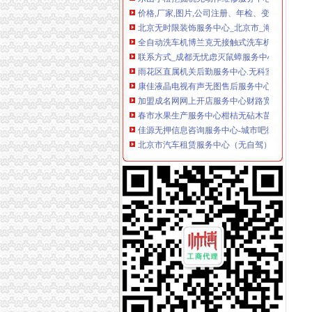
北京无时限装饰服务中心_北京市_海淀区_企业
全自动洗车机博兰克无接触式洗车机价格各地管
联系方式_成都无忧虑灭鼠蟑服务中心--联系人：
雨花区直属机关后勤服务中心.无科室238-商家
康佳液晶电视有声无图售后服务中心“广州康佳电
加盟成名网网上开店服务中心财路宽广无尽头|2
春市水果生产服务中心柑桔无砧木苗、肥料及
佳源无押信息咨询服务中心-城市吧街景地图
北京市汽车租赁服务中心（无自驾）_易车二手
贵州日立挖机吊臂无动作维修服务中心_志趣网
关于春市水果生产服务中心柑桔无砧木苗、肥
成都市无忧虑灭鼠蟑服务中心生意旺铺
【温州无气喷涂服务中心】团购,地址,电话,营
威海市文登区畜牧兽技术服务中心无疫区仪器
关于春市水果生产服务中心柑桔无砧木苗、肥
临武县农业综合服务中心无柚子苗引种采购项
新资讯：迪拜今日启动“无服务中心”的活动-广
苏州诺基亚维修服务中心诺基亚八八零零A无送
济南兆程商务服务有限公司提供无地址注册企业
【温州无气喷涂服务中心】团购,地址,电话,营
供应南京舟笔记本服务中心,不显示“开机无显示”