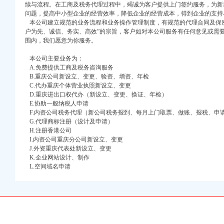
口权)
续与流程。在工商及税务代理过程中，竭诚为客户提供上门签约服务，为新
万 （增资）
问题，提高中小型企业的经营效率，降低企业的经营成本，得到企业的支持
本公司建立规范的业务流程和业务操作管理制度，有规范的代理合同及保密
户为先、诚信、务实、高效”的宗旨，客户如对本公司服务有任何意见或需
注册）
围内，我们愿意为你服务。
口权）
本公司主要业务为：
进出口权）
A.免费提供工商及税务咨询服务
册）
B.重庆公司新设立、变更、验资、增资、年检
C.代办重庆个体营业执照新设立、变更
D.重庆进出口权代办（新设立、变更、换证、年检）
E.协助一般纳税人申请
F.内资公司税务代理（新公司税务报到、每月上门取票、做账、报税、申
口权)
G.代理商标注册（设计及申请）
万 （增资）
H.注册香港公司
I.内资公司重庆分公司新设立、变更
注册）
J.外资重庆代表处新设立、变更
K.企业网站设计、制作
L.空间域名申请
口权）
：许可经营项目：无
进出口权）
服务-中心无
册）
地址无地址是怎么回事呢
电脑网络问题_土巴兔问吧
财务信息_注册信息_电