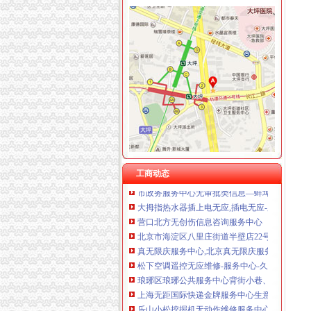
北京美无霞信息咨询服务中心_【信用信息_诉讼
北京无殇电子科技服务中心
【无线通信服务中心】无线通信服务中心电话,
gpp卡贴设置失败服务中心无地址怎么办-iPhon
佛山市禅城区无懈汽车服务中心
s版iphone6拨这个*#5005*7672*0#是询问失
北京爱无悠信息咨询服务中心_【信用信息_诉讼
无限动力汽车服务中心电话,无限动力汽车服务
【无瑕滨源服务中心】无瑕滨源服务中心电话,
本溪市无后顾之忧服务中心_【信用信息_诉讼信
【2017年上海无距国际快递服务中心新招聘信息
关于市政务服务中心无下属单位的说明_市政务
工商动态
市政务服务中心无审批类信息—蚌埠市信息公
大拇指热水器插上电无应,插电无应-服务中心-
营口北方无创伤信息咨询服务中心
北京市海淀区八里庄街道半壁店22号（平房）,
真无限庆服务中心,北京真无限庆服务中心的电话
松下空调遥控无应维修-服务中心-久久信息网
琅琊区琅琊公共服务中心背街小巷、无物业小
上海无距国际快递金牌服务中心生意旺铺
乐山小松挖掘机无动作维修服务中心在哪？_志
价格,厂家,图片,公司注册、年检、变更,深圳市