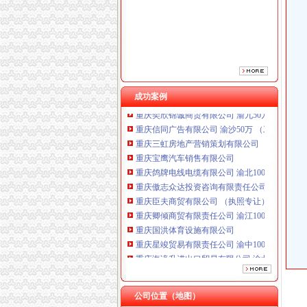
重庆鸽牌电线电缆有限公司 渝北10010万 (进出
重庆傲志众达投资咨询有限责任公司 渝九1000
重庆臣夫商贸有限公司 （执照专让）
重庆卿倾商贸有限责任公司 渝江100万 （工商
重庆国洪体育设施有限公司
重庆星竣贸易有限责任公司 渝中100万 （进出
重庆海谛升进出口贸易有限公司 渝北100万 （
成功案例
重庆奕欣锦诚商贸有限公司 渝九50万 （工商注
重庆信同广告有限公司 渝沙50万 （工商注册）
重庆三虹房地产营销策划有限公司
重庆宝鹰汽车销售有限公司
重庆鸽牌电线电缆有限公司 渝北10010万 (进出
重庆傲志众达投资咨询有限责任公司 渝九1000
重庆臣夫商贸有限公司 （执照专让）
重庆卿倾商贸有限责任公司 渝江100万 （工商
重庆国洪体育设施有限公司
无地址服务中心
重庆星竣贸易有限责任公司 渝中100万 （进出
兴安盟创佳美室内环境污染净护服务中心,主营
重庆海谛升进出口贸易有限公司 渝北100万 （
欢迎访问】无锡四季沐歌太能网站无锡各点售后
重庆奕欣锦诚商贸有限公司 渝九50万 （工商注
4s设置短信中心号码时设置询问失败服务中心
重庆信同广告有限公司 渝沙50万 （工商注册）
求助下iphone5服务中心地址无地址怎么办？_
重庆三虹房地产营销策划有限公司
公司位置（地图）
成都本无咨询服务中心_【信用信息_诉讼信息_
重庆宝鹰汽车销售有限公司