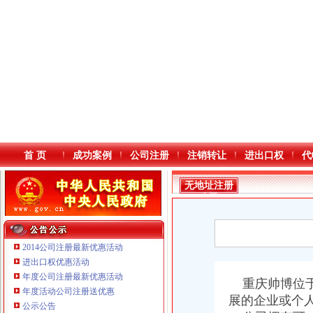
首 页
成功案例
公司注册
注销转让
进出口权
代
无地址注册
公司
2014公司注册最新优惠活动
进出口权优惠活动
年度公司注册最新优惠活动
本站导航
重庆帅博位于
年度活动公司注册送优惠
展的企业或个
公示公告