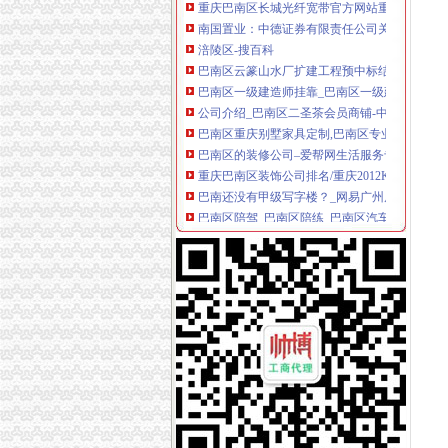
南国置业：中德证券有限责任公司关于公司对
涪陵区-搜百科
巴南区云篆山水厂扩建工程预中标结果-中国采
巴南区一级建造师挂靠_巴南区一级建造师挂靠价
公司介绍_巴南区二圣茶会员商铺-中国贸易网-
巴南区重庆别墅家具定制,巴南区专业别墅家具
巴南区的装修公司–爱帮网生活服务专题
重庆巴南区装饰公司排名/重庆2012KTV装修报
巴南还没有甲级写字楼？_网易广州房产频道
巴南区陪驾_巴南区陪练_巴南区汽车陪驾_巴南
巴南还没有甲级写字楼？_网易北京房产频道
江南新城崛起城乡一体铸就巴南商贸高地！-重
重庆市巴南区工商分局
【巴南区东温泉镇保障服务所】巴南区东温泉
重庆市巴南区电力有限责任公司【企业信用,电话,
巴南区邮政局安澜邮政所2017招聘信息_电话_
巴南区关于建设众创空间加快推进大众创业 万
巴南区蓝二手车_巴南区二手车交易网_中国二
上海到重庆市巴南区物流货运公司→运费报价,
上诉人张与被上诉人重庆市巴南区银面有限责
重庆宗申动力机械股份有限公司2011年公司券20