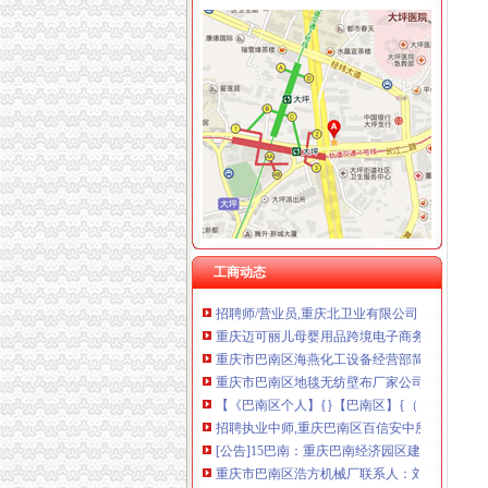
重庆臣夫商贸有限公司 （执照专让）
重庆卿倾商贸有限责任公司 渝江100万 （工商
重庆国洪体育设施有限公司
巴南区无地址注册公司
重庆星竣贸易有限责任公司 渝中100万 （进出
重庆市巴南区工商分局
重庆海谛升进出口贸易有限公司 渝北100万 （
宗申动力：公司券2017年跟踪评级报告_宗申动力（
重庆奕欣锦诚商贸有限公司 渝九50万 （工商注
*ST万里（）公告正文_财经_凤凰网
重庆信同广告有限公司 渝沙50万 （工商注册）
重庆巴南区前三季度新发展小微企业3千多户-
重庆三虹房地产营销策划有限公司
巴南区写字楼需求凸显佳兆业中心惊艳亮相（组
重庆宝鹰汽车销售有限公司
重庆市巴南区科诺邦机械制造有限公司-电话|地址
重庆市巴南区清溪乡农业技术推广站
巴南区公司-钱眼网
重庆市巴南区工商分局
工商动态
招聘师/营业员,重庆北卫业有限公司
重庆迈可丽儿母婴用品跨境电子商务有限公司-
重庆市巴南区海燕化工设备经营部简介
重庆市巴南区地毯无纺壁布厂家公司_重庆市巴
【《巴南区个人】{}【巴南区】{（）}【巴南
招聘执业中师,重庆巴南区百信安中所
[公告]15巴南：重庆巴南经济园区建设实业有限
重庆市巴南区浩方机械厂联系人：刘杨联系电话：
重庆巴南区长城光纤宽带官方网站重庆网络布线/