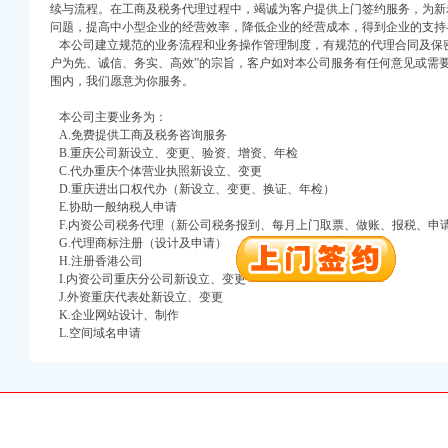
续与流程。在工商及税务代理过程中，竭诚为客户提供上门签约服务，为新
问题，提高中小型企业的经营效率，降低企业的经营成本，得到企业的支持
本公司建立规范的业务流程和业务操作管理制度，有规范的代理合同及保密
户为先、诚信、务实、高效”的宗旨，客户如对本公司服务有任何意见或需
围内，我们愿意为你服务。
本公司主要业务为：
A.免费提供工商及税务咨询服务
B.重庆公司新设立、变更、验资、增资、年检
C.代办重庆个体营业执照新设立、变更
口权)
D.重庆进出口权代办（新设立、变更、换证、年检）
万 （增资）
E.协助一般纳税人申请
F.内资公司税务代理（新公司税务报到、每月上门取票、做账、报税、申
注册）
G.代理商标注册（设计及申请）
H.注册香港公司
I.内资公司重庆分公司新设立、变更
口权）
J.外资重庆代表处新设立、变更
进出口权）
K.企业网站设计、制作
册）
L.空间域名申请
口权)
万 （增资）