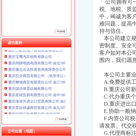
重庆臣夫商贸有限公司 （执照专让）
公司拥有可一
重庆卿倾商贸有限责任公司 渝江100万 （工商注册）
税、地税、质
重庆国洪体育设施有限公司
中，竭诚为客
重庆星竣贸易有限责任公司 渝中100万 （进出口权）
难问题，提高
重庆海谛升进出口贸易有限公司 渝北100万 （进出口权）
持与信任。
重庆奕欣锦诚商贸有限公司 渝九50万 （工商注册）
本公司建立规
重庆信同广告有限公司 渝沙50万 （工商注册）
成功案例
密制度、安全
重庆三虹房地产营销策划有限公司
重庆宝鹰汽车销售有限公司
客户如对本公
重庆鸽牌电线电缆有限公司 渝北10010万 (进出口权)
围内，我们愿
重庆傲志众达投资咨询有限责任公司 渝九1000万 （增资）
重庆臣夫商贸有限公司 （执照专让）
本公司主要业
重庆卿倾商贸有限责任公司 渝江100万 （工商注册）
A.免费提供
重庆国洪体育设施有限公司
B.重庆公司
重庆星竣贸易有限责任公司 渝中100万 （进出口权）
C.代办重庆
重庆海谛升进出口贸易有限公司 渝北100万 （进出口权）
重庆奕欣锦诚商贸有限公司 渝九50万 （工商注册）
D.重庆进出
重庆信同广告有限公司 渝沙50万 （工商注册）
E.协助一般
重庆三虹房地产营销策划有限公司
F.内资公司
重庆宝鹰汽车销售有限公司
请发票、代交
公司位置（地图）
G.代理商标