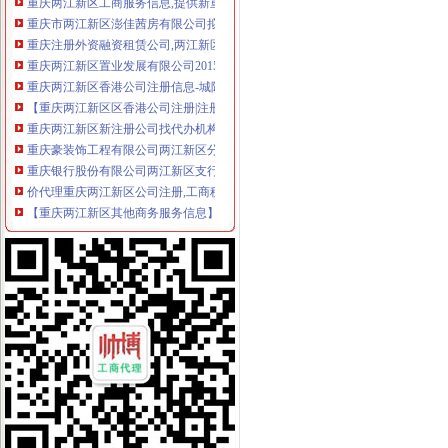
重庆市两江新区澎佳茜房有限公司拟开办公示
重庆注册外资融资租赁公司,两江新区融资租【今日推荐网-泉创业/
重庆两江新区置业发展有限公司2015校园招聘宣讲会上交大专场_重庆
重庆两江新区香港公司注册信息-城际分类
【重庆两江新区区香港公司注册|注册香港公司|香港公司注册查询】-重
重庆两江新区新注册公司找代办机构办执照的好处_【公司注册服务】
重庆豪装饰工程有限公司两江新区分公司联系方式_信用报告_工商信
重庆银行股份有限公司两江新区支行联系方式_信用报告_工商信息-启
价代理重庆两江新区公司注册,工商税务全套惊价300元
【重庆两江新区其他商务服务信息】-重庆赶集网
渝两江新区：深改先行一步-两江新区官网
重庆两江新区新盛置业发展有限公司
【重庆两江新区中视金鹰表演培训有限公司工商信息】-阿土伯工商信
重庆两江新区开发投资集团有限公司2015年第一期中期票据发行公告.
两江新区公司罪律咨询_两江新区公司罪免费律咨询—华律
重庆越展置业顾问有限公司两江新区分公司_【信用信息_诉讼信息_财
重庆两江新区渝祥有限责任公司_【信用信息_诉讼信息_财务
两江新区和这十个区县工商登记可“先照后证”-旅游频道-华龙网
重庆两江新区开发投资集团有限公司招聘集团财务部-财务管理-新校
重庆两江新区融资有限公司
【2017年重庆两江新区人力资源开发服务中心有限公司新招聘信息_