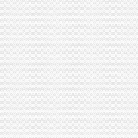
重庆两江新区新盛置业发展有限公司
【重庆两江新区中视金鹰表演培训有限公司工商信息】-阿土伯工商信
重庆两江新区开发投资集团有限公司2015年第一期中期票据发行公告.
两江新区公司罪律咨询_两江新区公司罪免费律咨询—华律
重庆越展置业顾问有限公司两江新区分公司_【信用信息_诉讼信息_财
重庆两江新区渝祥有限责任公司_【信用信息_诉讼信息_财务
两江新区和这十个区县工商登记可“先照后证”-旅游频道-华龙网
重庆两江新区开发投资集团有限公司招聘集团财务部-财务管理-新校
重庆两江新区融资有限公司
【2017年重庆两江新区人力资源开发服务中心有限公司新招聘信息_
关于重庆两江新区外贸进出口企业海关注册代码进行变更备案的通知·
向我今年刚大学毕业,准备和朋友在重庆两江新区合资注册一家公司创
重庆两江新区置业发展有限公司2015年校园招聘简章_高校人才网
【2017年两江新区豪匠摄影工作室新招聘信息_电话_地址】-赶集网
重庆两江新区渝祥有限责任公司【工商信息_电话地址_注册信
重庆两江新区除甲醛公司
重庆两江新区工商代办公司注册公司注销代理记账【今日推荐网-重庆
重庆两江新区产业发展集团有限公司
重庆两江新区开发投资集团有限公司公开发行2016年公司券（第一期
“放管服”激发两江新区新活力_第1页-七一网
两江新区和这十个区县工商登记可“先照后证”_新浪新闻