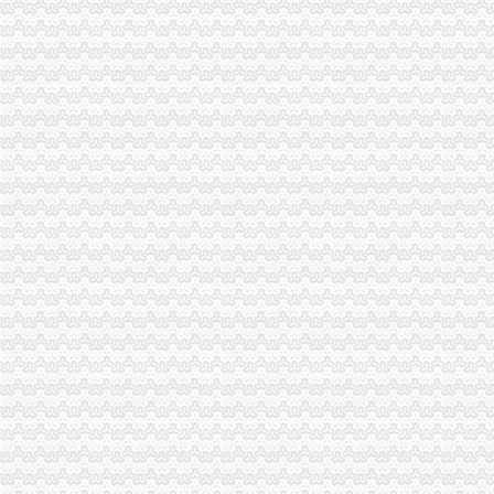
重庆两江新区置业发展有限公司
【重庆两江新区公司核名、注册、注销】-重庆高新区易登网
重庆融资租赁公司注册,两江新区融资租赁公司注册_重庆南岸区公司
重庆磊娇建材有限公司
两江新区:贴近市场主体抓服务(资料)_财经_新民网
重庆市两江新区澎佳茜房有限公司拟开办公示
新科国际广场写字楼写字楼出租,两江新区轻轨旁可注册公司1500元
重庆两江新区公司变更代理_重庆两江新区公司变更代办_重庆两江新区
重庆爱视投资管理有限公司两江新区验光配镜中心_【信用信息_诉
重庆两江新区工商服务信息,提供新重庆两江新区财税服务及重庆两
重庆市两江新区澎佳茜房有限公司拟开办公示
重庆注册外资融资租赁公司,两江新区融资租【今日推荐网-泉创业/
重庆两江新区置业发展有限公司2015校园招聘宣讲会上交大专场_重庆
重庆两江新区香港公司注册信息-城际分类
【重庆两江新区区香港公司注册|注册香港公司|香港公司注册查询】-重
重庆两江新区新注册公司找代办机构办执照的好处_【公司注册服务】
重庆豪装饰工程有限公司两江新区分公司联系方式_信用报告_工商信
重庆银行股份有限公司两江新区支行联系方式_信用报告_工商信息-启
价代理重庆两江新区公司注册,工商税务全套惊价300元
【重庆两江新区其他商务服务信息】-重庆赶集网
渝两江新区：深改先行一步-两江新区官网