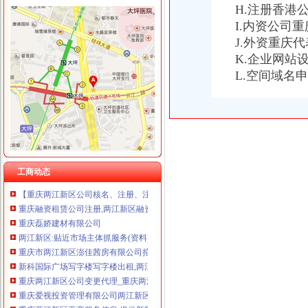
H.注册香港
I.内资公司
J.外资重庆
两江新区无地址注册公司
K.企业网站
两江新区：人才集聚助推新区发展|产业|战略_凤凰资讯
L.空间域名
关于印发《重庆两江新区促进科技创新发展办》的通知
重庆两江新区渝祥有限责任公司_【信用信息_诉讼信息_财务
重庆公司注销：专注代理两江新区企业工商注册-重庆爱问分类
两江新区科技创新中心简介-两江新区官网
阿里巴巴在渝两江新区注册成立和公司_新浪重庆新闻_新浪重
【要创业从注册公司开始,注册公司,代理记账全程为您服务】两
重庆两江新区置业发展有限公司
工商动态
【重庆两江新区公司核名、注册、注销】-重庆高新区易登网
重庆融资租赁公司注册,两江新区融资租赁公司注册_重庆南岸区公司
重庆磊娇建材有限公司
两江新区:贴近市场主体抓服务(资料)_财经_新民网
重庆市两江新区澎佳茜房有限公司拟开办公示
新科国际广场写字楼写字楼出租,两江新区轻轨旁可注册公司1500元
重庆两江新区公司变更代理_重庆两江新区公司变更代办_重庆两江新区
重庆爱视投资管理有限公司两江新区验光配镜中心_【信用信息_诉
重庆两江新区工商服务信息,提供新重庆两江新区财税服务及重庆两