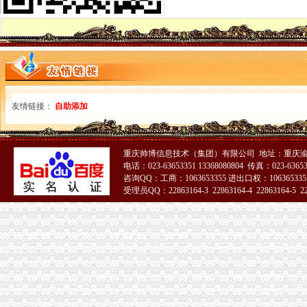
关于重庆两江新区外贸进出口企业海关注册代码进行变更备案的通知·
向我今年刚大学毕业,准备和朋友在重庆两江新区合资注册一家公司创
重庆两江新区置业发展有限公司2015年校园招聘简章_高校人才网
【2017年两江新区豪匠摄影工作室新招聘信息_电话_地址】-赶集网
重庆两江新区渝祥有限责任公司【工商信息_电话地址_注册信
重庆两江新区除甲醛公司
重庆两江新区工商代办公司注册公司注销代理记账【今日推荐网-重庆
重庆两江新区产业发展集团有限公司
友情链接：
自助添加
重庆两江新区开发投资集团有限公司公开发行2016年公司券（第一期
“放管服”激发两江新区新活力_第1页-七一网
两江新区和这十个区县工商登记可“先照后证”_新浪新闻
重庆帅博信息技术（集团）有限公司 地址：重庆渝
舟山网·大海网：两江新区成功获批国家级政务服务标准化试点
电话：023-63653351 13368080804 传真：023-6365
2014年第一期重庆两江新区开发投资集团有限公司公司券上市公告书
咨询QQ：工商：1063653355 进出口权：1063653355
重庆两江新区设亿元创新基金扶持“创客”-新闻-国际在线
受理员QQ：22863164-3 22863164-4 22863164-5 228
两江新区无地址注册公司
两江新区：人才集聚助推新区发展|产业|战略_凤凰资讯
关于印发《重庆两江新区促进科技创新发展办》的通知
重庆两江新区渝祥有限责任公司_【信用信息_诉讼信息_财务
重庆公司注销：专注代理两江新区企业工商注册-重庆爱问分类
两江新区科技创新中心简介-两江新区官网
阿里巴巴在渝两江新区注册成立和公司_新浪重庆新闻_新浪重
【要创业从注册公司开始,注册公司,代理记账全程为您服务】两