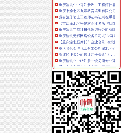
重庆市渝北区九章教育培训有限公司_【信用信息
我有注册岩土工程师证书证书在手需要的可以联
【重庆渝北区种建材企业名录_渝北区种建材公
重庆渝北工商注册代理记账公司有哪些之企业取
重庆渝北无线网络设备公司-顺企网重庆渝北页
【重庆渝北区摩托车企业名录_渝北区摩托车公
重庆普仑石油化工有限公司渝北区分公司联系方
渝北区服装公司转让注册资金100万小规模纳税人
重庆渝北企业转注册一级房建专业建造师挂靠_20
重庆市渝北区舟粮油有限公司-页-全国农产品
重庆市渝北区渝北粮油贸易公司三门市联系方式
【重庆工商注册代理记账】-渝北回兴易登网
重庆渝北代办工商注册价格之注册公司需知-商务
重庆市万和房连有限公司渝北区武陵路店
重庆渝北一站式加急办理工商注册、变更注销、
重庆内资公司注册：低价转让公司-重庆爱问分
重庆渝北代理商标注册哪家好？恒茂-商务服务
渝北区水电建设总公司水利分公司2017招聘信息
【重庆两江新区核名注册、新公司报到】-渝北
重庆市渝北区黎明实业有限公司|重庆市渝北区
【重庆渝北区会计、审计及税务公司企业名录】