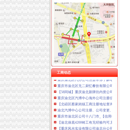
重庆卿倾商贸有限责任公司 渝江100万 （工商
重庆国洪体育设施有限公司
渝北区无地址注册公司
重庆星竣贸易有限责任公司 渝中100万 （进出
【58同城】重庆渝北农业园区工商注册_公司注
重庆海谛升进出口贸易有限公司 渝北100万 （
零室零厅零卫,渝北冉家坝龙湖紫都星座可以注册
重庆奕欣锦诚商贸有限公司 渝九50万 （工商注
重庆市渝北区龙溪粮食公司_【信用信息_诉讼信
重庆信同广告有限公司 渝沙50万 （工商注册）
重庆市渝北区裕祥物业有限公司_【信用信息_诉
重庆三虹房地产营销策划有限公司
【重庆渝北区香港公司注册|注册香港公司|香港
重庆宝鹰汽车销售有限公司
【58同城】重庆渝北加州工商注册_公司注册代
【58同城】重庆渝北沙坪内资公司注册服务_沙
【58同城】重庆渝北农业园区工商注册_公司注
渝北大竹林公司注册、变更、公司转让、注销
工商动态
重庆渝北区代办公司注册带你了解电子发票-兴
重庆市渝北区无二厨忆餐饮有限公司
【58同城】重庆渝北新牌坊内资公司注册服务_
重庆渝北区汽博中心海外公司注册信息-城际分
【北碚区蔡家岗镇工商注册地址查询,内资注册公
渝北汽博中心公司注册、公司变更、注销、送律
重庆市渝北区公司十八门市_【信用信息_诉讼信
【渝北保底4200铸工有无经验均可,重庆众企
【重庆风光实业有限公司渝北分公司工商信息】
重庆渝北企业寻注册岩土工程师挂靠初转不限_20