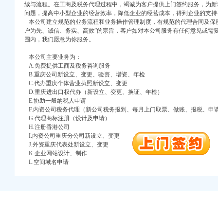
续与流程。在工商及税务代理过程中，竭诚为客户提供上门签约服务，为新
问题，提高中小型企业的经营效率，降低企业的经营成本，得到企业的支持
本公司建立规范的业务流程和业务操作管理制度，有规范的代理合同及保密
户为先、诚信、务实、高效”的宗旨，客户如对本公司服务有任何意见或需
围内，我们愿意为你服务。
本公司主要业务为：
A.免费提供工商及税务咨询服务
B.重庆公司新设立、变更、验资、增资、年检
口权)
C.代办重庆个体营业执照新设立、变更
万 （增资）
D.重庆进出口权代办（新设立、变更、换证、年检）
E.协助一般纳税人申请
F.内资公司税务代理（新公司税务报到、每月上门取票、做账、报税、申
注册）
G.代理商标注册（设计及申请）
H.注册香港公司
口权）
I.内资公司重庆分公司新设立、变更
进出口权）
J.外资重庆代表处新设立、变更
册）
K.企业网站设计、制作
L.空间域名申请
口权)
万 （增资）