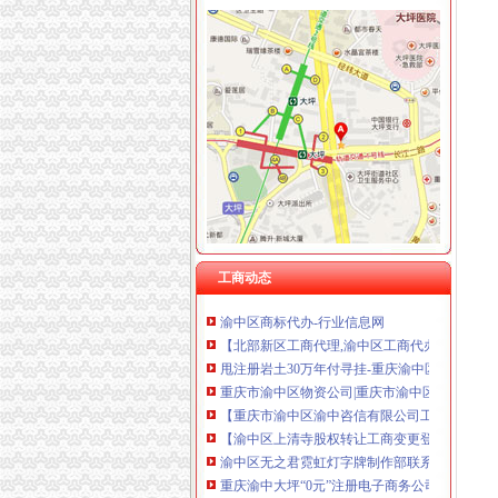
渝中区无地址注册公司
永煌集团-搜百科
重庆渝中区喜多多酒水经营部
渝中区找代理注册公司注意_志趣网
【重庆渝中区公司注册,200元代理记账】-渝中
三爱海陵-搜百科
【北部新区营业执照代理,渝中区工商代办,南
重庆一般纳税人申请：重庆沙坪坝渝中区大坪注
重庆市渝中区兴农投有限公司_【信用信息_诉讼
工商动态
渝中区商标代办-行业信息网
【北部新区工商代理,渝中区工商代办,南岸区
甩注册岩土30万年付寻挂-重庆渝中区注册岩土-
重庆市渝中区物资公司|重庆市渝中区物资公司
【重庆市渝中区渝中咨信有限公司工商信息】-
【渝中区上清寺股权转让工商变更登记,注册公
渝中区无之君霓虹灯字牌制作部联系方式_信用
重庆渝中大坪“0元”注册电子商务公司,代账记账
渝中区工商代理注册代理记账_志趣网