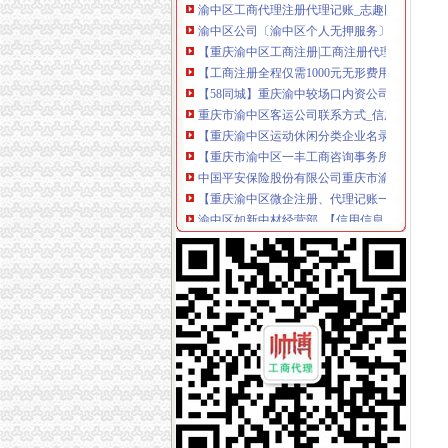
渝中区公司〔渝中区个人无押服务〕|价格,厂家
【重庆渝中区工商注册|工商注册代理|工商注册
【工商注册全程仅需1000元无形费用公司注销
【58同城】重庆渝中较场口内资公司注册服务_
重庆市渝中区客运公司联系方式_信用报告_工商
【重庆渝中区运动休闲分类企业名录_渝中区运
【重庆市渝中区一丰工商咨询事务所_代办重庆
中国平安保险股份有限公司重庆市渝中区支公司
【重庆渝中区微企注册、代理记账一条龙服务】
渝中区如新中材经营部_【信用信息_诉讼信息_
【重庆水土兰锻造有限公司渝中区经营部工商信
重庆市渝中区石油有限责任公司石化分公司_【
【重庆渝中区大坪搬家公司渝中区搬家公司上清
【重庆渝中区安防产品企业名录_渝中区安防产
重庆渝中区工商注册——价格优.注册快.服务好-
渝中区互缘来百货网店_【信用信息_诉讼信息_
重庆市渝中区银利汽配有限责任公司|重庆市渝
重庆市渝中区渝海社区服务有限公司
重庆市渝中区五金交电化工公司|重庆市渝中区
重庆市渝中区
【重庆沙坪坝搬家公司重庆搬家公司重庆渝中区