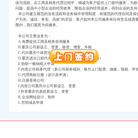
续与流程。在工商及税务代理过程中，竭诚为客户提供上门签约服务，为新
注册）
问题，提高中小型企业的经营效率，降低企业的经营成本，得到企业的支持
本公司建立规范的业务流程和业务操作管理制度，有规范的代理合同及保密
口权）
户为先、诚信、务实、高效”的宗旨，客户如对本公司服务有任何意见或需
围内，我们愿意为你服务。
进出口权）
册）
本公司主要业务为：
A.免费提供工商及税务咨询服务
B.重庆公司新设立、变更、验资、增资、年检
C.代办重庆个体营业执照新设立、变更
口权)
D.重庆进出口权代办（新设立、变更、换证、年检）
E.协助一般纳税人申请
万 （增资）
F.内资公司税务代理（新公司税务报到、每月上门取票、做账、报税、申
G.代理商标注册（设计及申请）
注册）
H.注册香港公司
I.内资公司重庆分公司新设立、变更
口权）
J.外资重庆代表处新设立、变更
进出口权）
K.企业网站设计、制作
L.空间域名申请
册）