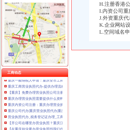
H.注册香港
重庆卿倾商贸有限责任公司 渝江100万 （工商注册）
I.内资公司
重庆国洪体育设施有限公司
重庆无地址办营业执照
J.外资重庆
重庆星竣贸易有限责任公司 渝中100万 （进出口权）
重庆工商代办|执照代办|代办公司|工商营业执照代办|代办验资注册公司|
重庆海谛升进出口贸易有限公司 渝北100万 （进出口权）
K.企业网站
重庆营业执照代办！
重庆奕欣锦诚商贸有限公司 渝九50万 （工商注册）
L.空间域名
重庆江北办理营业执照哪家公司好
重庆信同广告有限公司 渝沙50万 （工商注册）
重庆如何办理营业执照-商务服务-珠海新闻
重庆三虹房地产营销策划有限公司
重庆营业执照代办之无地址注册公司的解析-爱喇叭网
重庆宝鹰汽车销售有限公司
重庆工商所办营业执照需要些什么手续
重庆办营业执照没有房产证怎么办-租的店铺没房产证如何办营业执
重庆公司注册营业执照办理快速出证地址挂靠【今日推荐网-重庆工商/
重庆渝北区个体营业执照在哪里办理_问答-【中国工商注册网】
工商动态
重庆一般纳税人申请：重庆全市工商注册、营业执照、记帐报税等服务
重庆工商营业执照代办-提供办理流程价格-重庆益记财务咨询有限公司
【重庆】免费办理营业执照公司注册代理记账-重庆58同城
重庆办理营业执照需要提供什么资料-商务服务-久久信息网
重庆内资公司注册：重庆办理营业执照公司注册-重庆爱问分类
重庆公司代办|重庆营业执照代办|重庆代理记账|重庆公司注册|重庆公司
营业执照代办_税务登记证办理_工商局核名-重庆帅博工商
【开公司在哪里办营业执照？重庆江北营业执照代办快捷方便【渝盾】
【在重庆创业要办营业执照找我们代办吧价格很优惠哦】-重庆易登网