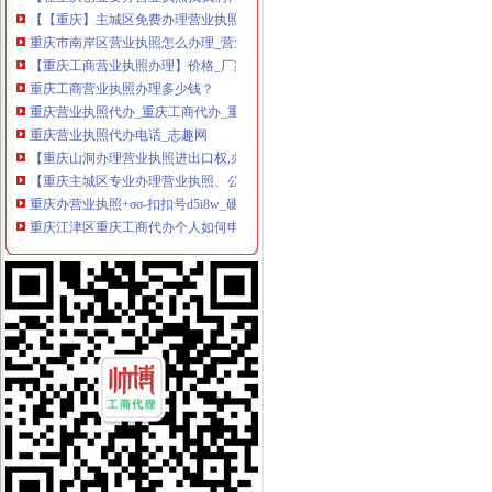
【【重庆】主城区免费办理营业执照、公司注册、代理记账】-九龙坡
重庆市南岸区营业执照怎么办理_营业执照办理-益记财务公司_【会计
【重庆工商营业执照办理】价格_厂家_图片-Hc360慧聪网
重庆工商营业执照办理多少钱？
重庆营业执照代办_重庆工商代办_重庆工商注册_松立工商_页
重庆营业执照代办电话_志趣网
【重庆山洞办理营业执照进出口权,办理工商执照】价格,厂家,图
【重庆主城区专业办理营业执照、公司代帐、验资重庆工商代办】价格
重庆办营业执照+σσ-扣扣号d5i8w_硬件研发在线培训
重庆江津区重庆工商代办个人如何申请营业执照_志趣网
申请查询重庆宏伟环保工程有限公司营业执照办理资料_重庆市公
重庆江北办理营业执照所需的材料【今日推荐网-重庆商标专利/版权】
营业执照网上办只跑一趟工商-今日重庆-华龙网
重庆办理营业执照代账税务代理公司注册可提供地址-直辖市重庆专利
【重庆公司注册,渝北代理记账,代办工商执照,重庆营业执照代办】
重庆渝北区公司注册代理记账营业执照办理
重庆个体户营业执照办理流程。--在线律咨询|律师365(.com)
【在重庆北部新区创业要办营业执照找我们代办吧,服务更优】渝
重庆办营业执照+σσ-扣扣号d5i8w_编程语言在线培训
重庆个人资企业工商登记办理营业执照管理细则_重庆慢牛工商咨询_
重庆办理营业执照公司_执照代办-益记财务公司_【会计服务】
重庆市渝北区营业执照办理手续|营业执照代办-益记财务公司_【会计服