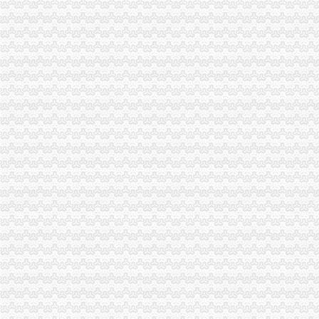
重庆江北办理营业执照所需的材料【今日推荐网-重庆商标专利/版权】
营业执照网上办只跑一趟工商-今日重庆-华龙网
重庆办理营业执照代账税务代理公司注册可提供地址-直辖市重庆专利
【重庆公司注册,渝北代理记账,代办工商执照,重庆营业执照代办】
重庆渝北区公司注册代理记账营业执照办理
重庆个体户营业执照办理流程。--在线律咨询|律师365(.com)
【在重庆北部新区创业要办营业执照找我们代办吧,服务更优】渝
重庆办营业执照+σσ-扣扣号d5i8w_编程语言在线培训
重庆个人资企业工商登记办理营业执照管理细则_重庆慢牛工商咨询_
重庆办理营业执照公司_执照代办-益记财务公司_【会计服务】
重庆市渝北区营业执照办理手续|营业执照代办-益记财务公司_【会计服
重庆南坪办理企业营业执照多少钱？重庆恒茂投资管理有限公司
【重庆君信工商咨询事务所_君信工商,新公司注册,办理营业执照等
在重庆如何办理营业执照？_110网
重庆怎样办理营业执照-重庆齐齐代理记帐--供应信息-环球经贸网
重庆公司注册、重庆代办营业执照、重庆代办公司
重庆巧蓉财务|重庆工商代办公司-重庆公司注册-重庆代办营业执照-重庆
【开公司办营业执照哪家快？重庆江北代办营业执照【渝盾】快】
重庆办理营业执照哪里好_工商执照代办-益记财务公司_【会计服务】
在重庆如何办理营业执照？-找网（）
重庆如何办理营业执照-齐齐代理记帐-（图）-供应信息-环球经贸网
请问一下我刚开了一家正宗重庆酸辣,去办营业执照她们说不能用