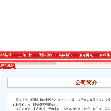
注销转让
进出口权
代帐报税
疑问解决
服务网点
在线核
重庆无地址
办营业执照
公司简介
重庆帅博位于重庆市渝中区大坪商业中心，是一家为有志在重庆投资发展
质服务的工商、财税咨询有限公司。
公司拥有可一支高素质、经验丰富、高效率的队伍，精确了解工商、国税