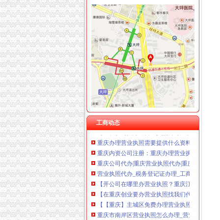
重庆星竣贸易有限责任公司 渝中100万 （进出
在重庆如何办理营业执照？-律快车公司
重庆海谛升进出口贸易有限公司 渝北100万 （
重庆工商营业执照办理流程_百度经验
重庆奕欣锦诚商贸有限公司 渝九50万 （工商注
重庆江北办理营业执照哪家公司好
重庆信同广告有限公司 渝沙50万 （工商注册）
重庆如何办理营业执照-商务服务-珠海新闻
重庆三虹房地产营销策划有限公司
重庆营业执照代办之无地址注册公司的解析-爱
重庆宝鹰汽车销售有限公司
重庆工商所办营业执照需要些什么手续
重庆办营业执照没有房产证怎么办-租的店铺没
重庆公司注册营业执照办理快速出证地址挂靠【
重庆渝北区个体营业执照在哪里办理_问答-【
重庆一般纳税人申请：重庆全市工商注册、营
重庆工商营业执照代办-提供办理流程价格-重
工商动态
【重庆】免费办理营业执照公司注册代理记账-重
重庆办理营业执照需要提供什么资料-商务服务
重庆内资公司注册：重庆办理营业执照公司注册
重庆公司代办|重庆营业执照代办|重庆代理记账|
营业执照代办_税务登记证办理_工商局核名-重
【开公司在哪里办营业执照？重庆江北营业执
【在重庆创业要办营业执照找我们代办吧价格很
【【重庆】主城区免费办理营业执照、公司注册
重庆市南岸区营业执照怎么办理_营业执照办理
【重庆工商营业执照办理】价格_厂家_图片-Hc3