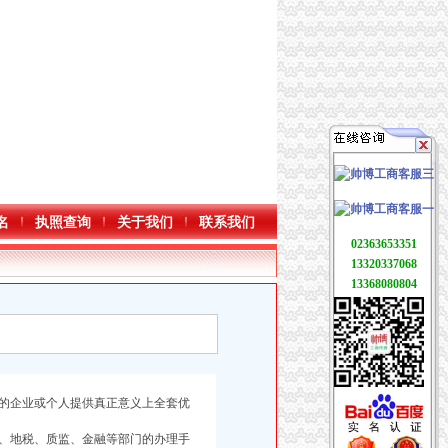
名
执照查询
关于我们
联系我们
02363653351
13320337068
13368080804
的企业或个人提供真正意义上全套优
、地税、质监、金融等部门的办理手