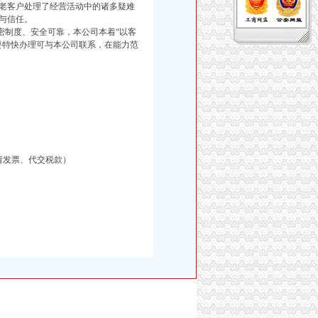
老客户处理了经营活动中的诸多疑难
与信任。
制度、安全可靠，本公司本着“以客
要特快办理可与本公司联系，在能力范
请发票、代交税款）