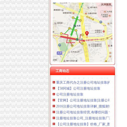
重庆臣夫商贸有限公司 （执照专让）
重庆卿倾商贸有限责任公司 渝江100万 （工商
重庆国洪体育设施有限公司
公司注册地址挂靠
重庆星竣贸易有限责任公司 渝中100万 （进出
公司注册地址挂靠注意事项有哪些_百度经验
重庆海谛升进出口贸易有限公司 渝北100万 （
公司注册地址挂靠是什么意思？有哪些注意事项
重庆奕欣锦诚商贸有限公司 渝九50万 （工商注
公司注册地址挂靠注意事项有哪些_百度经验
重庆信同广告有限公司 渝沙50万 （工商注册）
重庆公司注册之注册公司地址挂靠的注意事项有
重庆三虹房地产营销策划有限公司
注册公司选择挂靠地址的好处和坏处知多少？_
重庆宝鹰汽车销售有限公司
为什么要选择挂靠地址注册公司？_搜狐财经_
深圳注册公司地址挂靠的条件_搜狐财经_搜狐
在重庆用虚拟地址(挂靠地址)注册公司的优势_go
重庆公司注册地址挂靠–爱帮网商务服务专题
工商动态
重庆工商代办之注册公司地址挂靠的详解-爱喇
【58同城】公司注册地址挂靠
公司注册地址挂靠
【官网】公司注册地址挂靠|注册公司地址挂靠|
2016注册公司地址挂靠详解_搜狐财经_搜狐网
注册公司地址挂靠经营,有哪些问题？
注册地址挂靠公司_注册地址挂靠厂家_公司页-
【公司注册地址挂靠】价格_厂家_图片-Hc360
注册公司地址挂靠的弊端_昆明注册公司_财大