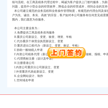
续与流程。在工商及税务代理过程中，竭诚为客户提供上门签约服务，为新
问题，提高中小型企业的经营效率，降低企业的经营成本，得到企业的支持
本公司建立规范的业务流程和业务操作管理制度，有规范的代理合同及保密
户为先、诚信、务实、高效”的宗旨，客户如对本公司服务有任何意见或需
围内，我们愿意为你服务。
本公司主要业务为：
A.免费提供工商及税务咨询服务
B.重庆公司新设立、变更、验资、增资、年检
C.代办重庆个体营业执照新设立、变更
口权)
D.重庆进出口权代办（新设立、变更、换证、年检）
万 （增资）
E.协助一般纳税人申请
F.内资公司税务代理（新公司税务报到、每月上门取票、做账、报税、申
注册）
G.代理商标注册（设计及申请）
H.注册香港公司
I.内资公司重庆分公司新设立、变更
口权）
J.外资重庆代表处新设立、变更
进出口权）
K.企业网站设计、制作
册）
L.空间域名申请
口权)
万 （增资）