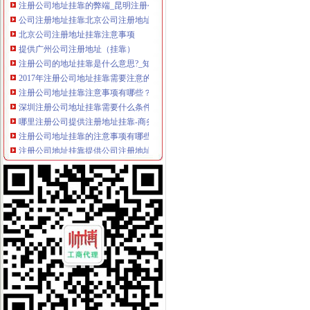
公司注册地址挂靠北京公司注册地址公司注册地址出租
北京公司注册地址挂靠注意事项
提供广州公司注册地址（挂靠）
注册公司的地址挂靠是什么意思?_知道企业管理_新浪博客
2017年注册公司地址挂靠需要注意的问题_搜狐财经_搜狐网
注册公司地址挂靠注意事项有哪些？_搜狐财经_搜狐网
深圳注册公司地址挂靠需要什么条件多少钱_搜问问
哪里注册公司提供注册地址挂靠-商务服务
注册公司地址挂靠的注意事项有哪些?_公司注册地址挂靠可行吗?-
注册公司地址挂靠提供公司注册地址-智东国际投资管理有限公司
【无资金无地址公司注册地址挂靠注册公司入驻巴巴】价格_厂家_
广州注册公司地址挂靠的注意事项有哪些_百度文库
注册公司地址挂靠的注意事项有哪些?_挂靠地址注册公司合吗-律
杭州公司注册地址挂靠出租_圈子_杭州19楼
西安注册公司地址挂靠-职业培训-时空网
提供北京公司注册地点公司注册地址公司注册地址挂靠
福州注册公司地址挂靠注意以下5点-百姓生活网
公司注册地址挂靠是什么意思？有哪些注意事项？-律知识大全|律师
注册公司地址挂靠注意事项
北京注册公司地址挂靠提供公司注册地址
注册公司、地址挂靠、_志趣网