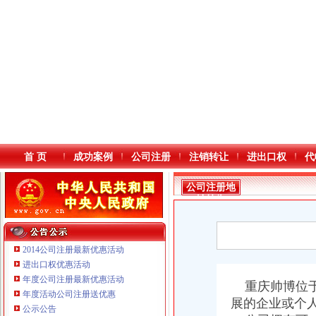
首 页
成功案例
公司注册
注销转让
进出口权
代
公司注册地
址挂靠
2014公司注册最新优惠活动
进出口权优惠活动
年度公司注册最新优惠活动
重庆鸽牌电线电缆有限公司 渝北10010万 (进出口权)
本站导航
重庆帅博位于
年度活动公司注册送优惠
重庆傲志众达投资咨询有限责任公司 渝九1000万 （增资）
展的企业或个
公示公告
重庆臣夫商贸有限公司 （执照专让）