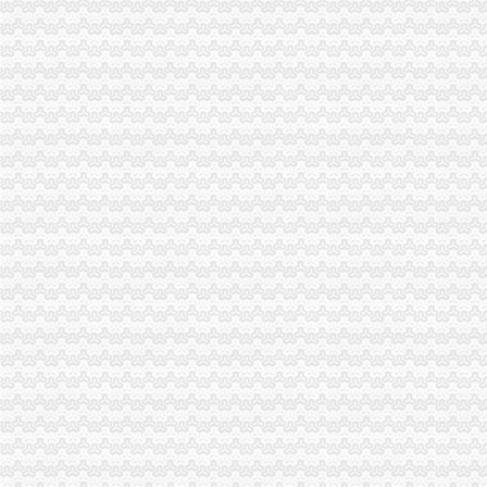
深圳公司注册无地址注册深圳公司-深圳公司注册-【深圳公司注册服务