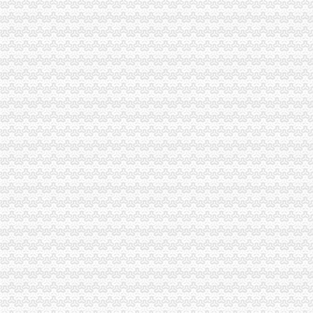
没有办公地点,可以注册公司么-商务服务
零资金无地址注册公司
没办公地点怎么注册公司-律知识|华律网（）
无办公场所怎么注册公司？-阿里巴巴专栏
无地址零资金注册公司无地址注册公司_第1页_免费注册公司_职场_西
无办公场所注册公司所需条件与优势-北京搜狐焦点
合肥无地址注册公司的流程-无地址怎么注册公司,合肥开公司没有注
深圳无地址零资金注册公司深圳一一一商务书有限公司
创业公司如何选择注册地址？无地址可以注册公司吗？-武汉工商代理
注册公司无需办公地址无需资金财务代理记账自贸区注册-上海58同城
珠海有限公司注册800元,工商代理,无地址注册公司-珠海58同城
【在深圳,什么才是无地址注册公司？】-中国服务网
工商注册解析无地址注册公司问题【今日推荐网】
【无办公场所0资金注册公司】-公司注册-深圳赶集网
无地址（虚拟办公）公司注册是否合？-知乎
了解无地址注册公司可以吗？-职业培训-时空网
【深圳无地址,无资金注册公司】厂家,价格,图片_深圳信欣企业咨
无地址公司注册快人一步里手网
上海无地址注册公司手续-商务服务
武汉无办公地址注册公司,无地址注册公司,无地址可以注册公司吗？
上海无地址注册公司价格|上海无地址注册公司型号规格