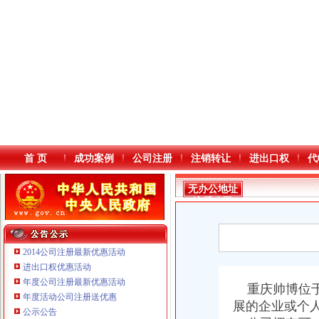
首 页
成功案例
公司注册
注销转让
进出口权
代
无办公地址
注册公司
2014公司注册最新优惠活动
进出口权优惠活动
年度公司注册最新优惠活动
本站导航
重庆帅博位于
年度活动公司注册送优惠
展的企业或个
公示公告