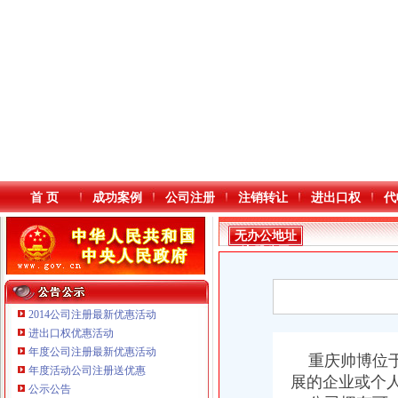
首 页
成功案例
公司注册
注销转让
进出口权
代
无办公地址
注册公司
2014公司注册最新优惠活动
进出口权优惠活动
年度公司注册最新优惠活动
本站导航
重庆帅博位于
年度活动公司注册送优惠
展的企业或个
公示公告