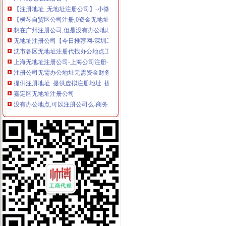
【注册地址_无地址注册公司】-小微律政
【横琴自贸区公司注册,0资金无地址自由办公】-商标注册-珠海赶集网
想在广州注册公司,但是没有办公地址怎么办？【今日推荐网-深圳工
无地址注册公司【今日推荐网-深圳工商/税务/财务】
沈市各区无地址注册代找办公地点工商税务-沈58同城
上海无地址注册公司-上海公司注册-分类168信息网
注册公司无需办公地址无需资金财务代理记账各类型注册-上海58同城
提供注册地址_提供虚拟注册地址_提供北京公司注册地址_北京虚拟办
嘉定区无地址注册公司
没有办公地点,可以注册公司么-商务服务
零资金无地址注册公司
没办公地点怎么注册公司-律知识|华律网（）
无办公场所怎么注册公司？-阿里巴巴专栏
无地址零资金注册公司无地址注册公司_第1页_免费注册公司_职场_西
无办公场所注册公司所需条件与优势-北京搜狐焦点
合肥无地址注册公司的流程-无地址怎么注册公司,合肥开公司没有注
深圳无地址零资金注册公司深圳一一一商务书有限公司
创业公司如何选择注册地址？无地址可以注册公司吗？-武汉工商代理
注册公司无需办公地址无需资金财务代理记账自贸区注册-上海58同城
珠海有限公司注册800元,工商代理,无地址注册公司-珠海58同城
【在深圳,什么才是无地址注册公司？】-中国服务网
工商注册解析无地址注册公司问题【今日推荐网】