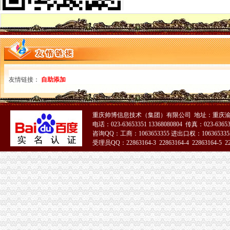
【无办公场所0资金注册公司】-公司注册-深圳赶集网
无地址（虚拟办公）公司注册是否合？-知乎
了解无地址注册公司可以吗？-职业培训-时空网
【深圳无地址,无资金注册公司】厂家,价格,图片_深圳信欣企业咨
无地址公司注册快人一步里手网
上海无地址注册公司手续-商务服务
武汉无办公地址注册公司,无地址注册公司,无地址可以注册公司吗？
友情链接：
自助添加
上海无地址注册公司价格|上海无地址注册公司型号规格
深圳公司注册无地址注册深圳公司-深圳公司注册-【深圳公司注册服务
无办公地址注册公司
重庆帅博信息技术（集团）有限公司 地址：重庆渝
公司注册,注册公司,无地址注册公司,工商年检,义乌执照代办,
电话：023-63653351 13368080804 传真：023-6365
【图】-专业办理公司注册、无地址注册,代理记账、报税等业务-三
咨询QQ：工商：1063653355 进出口权：1063653355
南昌资质认证：代办注册公司无需办公地址真正的0元注册~~-南昌爱
受理员QQ：22863164-3 22863164-4 22863164-5 228
【如何在苏州注册公司无实际办公地址怎么办】-苏州苏州周边易登网
南昌注册公司无办公地址也可-南昌58同城
宝安无地址无资金公司注册
无地址无资金注册公司合吗？
【注册深圳公司,没办公地址,怎么办？】-宝安新中心区易登网
武汉工商注册（办公地址亦可无）地址挂靠
无办公场所注册公司,0资金注册公司,一般纳税人无地址审批_记账报
和创公司注册无地址无真实办公场所2800全包-北京58同城