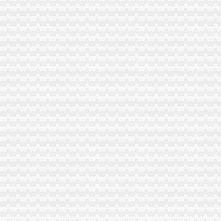
没办公地点怎么注册公司-律知识|华律网（）
无办公场所怎么注册公司？-阿里巴巴专栏
无地址零资金注册公司无地址注册公司_第1页_免费注册公司_职场_西
无办公场所注册公司所需条件与优势-北京搜狐焦点
合肥无地址注册公司的流程-无地址怎么注册公司,合肥开公司没有注
深圳无地址零资金注册公司深圳一一一商务书有限公司
创业公司如何选择注册地址？无地址可以注册公司吗？-武汉工商代理
注册公司无需办公地址无需资金财务代理记账自贸区注册-上海58同城
珠海有限公司注册800元,工商代理,无地址注册公司-珠海58同城
【在深圳,什么才是无地址注册公司？】-中国服务网
工商注册解析无地址注册公司问题【今日推荐网】
【无办公场所0资金注册公司】-公司注册-深圳赶集网
无地址（虚拟办公）公司注册是否合？-知乎
了解无地址注册公司可以吗？-职业培训-时空网
【深圳无地址,无资金注册公司】厂家,价格,图片_深圳信欣企业咨
无地址公司注册快人一步里手网
上海无地址注册公司手续-商务服务
武汉无办公地址注册公司,无地址注册公司,无地址可以注册公司吗？
上海无地址注册公司价格|上海无地址注册公司型号规格
深圳公司注册无地址注册深圳公司-深圳公司注册-【深圳公司注册服务