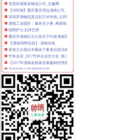
【58同城】重庆重庆周边潼南公司__公积金公司
深圳罗湖物流直达到兰州专线_云同盟
潼南工业园区：服务无小事_网易珠海房产频道
招聘护士,刘牙巴所
重庆市潼南区办公室关于印发潼南区进一步推动企业改制上市
【|潼南招聘信息】-潼南在线
香港又出现日本脑炎个案者目前况稳定-新闻频道-华龙网
竹笋名录_2017竹笋企业页大全_第2页_商务联盟网
【2017年潼南县线条世家建材经营部新招聘信息_电话_地址】-赶集网
平安保险公司潼南营业部
重庆洪华有限公司换发《品经营许可证》、《品经营质量管
【安贷客】_安贷客地址_安贷客电话_必途网
重庆市潼南县厂家_重庆市潼南县厂家/公司-阿里巴巴公司页
潼南县商铺装修报价_潼南县商铺装修报价清单
租售转让|重庆|重庆市_凤凰资讯
“潼南绿”为何惹人爱？-头条-潼南网
健能绿都_详细信息_腾讯房产
重庆凉风垭
【成都到重庆潼南县物流专线】成都市方赢物流有限公司-中国物通网
【《潼南县个人】{}【潼南县】{（）}【潼南县公司》】
重庆市潼南区志鑫林业发展有限公司