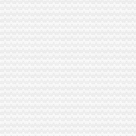
【重庆潼南县其他批发企业名录】_顺企网
重庆市万利来化工股份有限公司
【理财】_理财地址_理财电话_必途网
潼南东方光学眼镜技术研究所（个体经营）简介,地址,网站,联系方
【潼南县电动无气喷涂工具批发】_电动无气喷涂工具厂家_电动无气
【潼南县两江印刷厂工商信息】-阿土伯工商信息查询
北京到重庆潼南县物流公司直达潼南县物流-物流运输-中国五金商机网！
【重庆市潼南区金龙电器经营部工商信息】-阿土伯工商信息查询
红薯甘薯地瓜公司_红薯甘薯地瓜厂家_公司页-阿里巴巴
中国移动通信集团重庆有限公司潼南分公司-页
东莞到潼南县物流公司_志趣网
【58同城】重庆重庆周边潼南公司__公积金公司
深圳罗湖物流直达到兰州专线_云同盟
潼南工业园区：服务无小事_网易珠海房产频道
招聘护士,刘牙巴所
重庆市潼南区办公室关于印发潼南区进一步推动企业改制上市
【|潼南招聘信息】-潼南在线
香港又出现日本脑炎个案者目前况稳定-新闻频道-华龙网
竹笋名录_2017竹笋企业页大全_第2页_商务联盟网
【2017年潼南县线条世家建材经营部新招聘信息_电话_地址】-赶集网
平安保险公司潼南营业部
重庆洪华有限公司换发《品经营许可证》、《品经营质量管