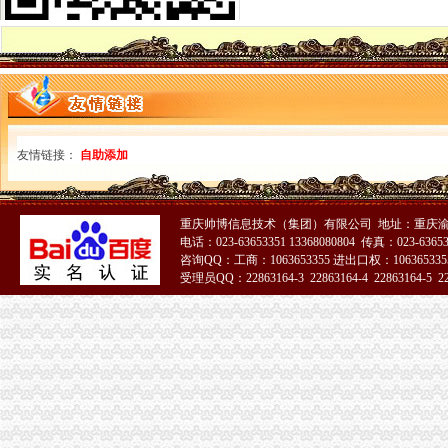
企业介绍-重庆市潼南区团结畜禽养殖专业合作社
重庆市潼南区书学府47个平方的房子装修和家具总共大概要多少钱呢
“潼南绿”为何惹人爱？跟随记者去-综合-潼南网
筹集20多万善款重庆潼南这群志愿者给先天无肛门女童新生(组图)_
上海到潼南搬家公司/专线物流-供应信息-环球经贸网
潼南县建辉建筑装饰工程有限公司报价单_重庆装修报价-装酷网
重庆市潼南区志鑫林业发展有限公司_阿里巴巴旺铺
友情链接：
自助添加
约汇头条：[旭源农业：]生姜取得绿食品_搜狐健康_搜狐网
潼南县古溪镇双龙中学_互动百科
页_忠县忠州镇第四小学校后勤综合服务部
NP120-12冠（CHAMPION）蓄电池12V120AH批发价_配件耗材_
重庆帅博信息技术（集团）有限公司 地址：重庆渝
重庆市潼南电力公司三块石发电厂2017招聘信息_电话_地址-中华英才
电话：023-63653351 13368080804 传真：023-6365
咨询QQ：工商：1063653355 进出口权：1063653355
潼南无地址注册公司
受理员QQ：22863164-3 22863164-4 22863164-5 228
【供应北京到重庆潼南县物流公司】-生意地
潼南县群力镇牵牛村村道公路建设工程施工招标公告_公路工程_施工类
杭州近江小区开荒保洁公司电话
铜川拆除55米锅炉烟囱公司≥请咨询_乐收
公司评论
重庆市潼南区豪餐饮娱乐有限公司
北京瑞美迅博国际商务有限公司-中国贸易网-会员网站
约汇头条：[旭源农业：]生姜取得绿食品_搜狐健康_搜狐网