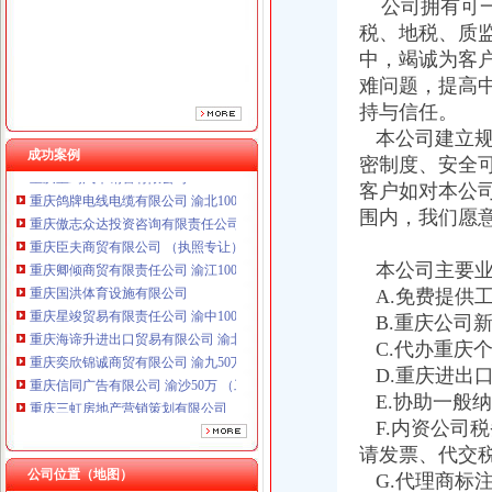
公司拥有可一
税、地税、质
中，竭诚为客
难问题，提高
持与信任。
本公司建立规
成功案例
密制度、安全
重庆鸽牌电线电缆有限公司 渝北10010万 (进出口权)
客户如对本公
重庆傲志众达投资咨询有限责任公司 渝九1000万 （增资）
围内，我们愿
重庆臣夫商贸有限公司 （执照专让）
重庆卿倾商贸有限责任公司 渝江100万 （工商注册）
本公司主要业
重庆国洪体育设施有限公司
A.免费提供
重庆星竣贸易有限责任公司 渝中100万 （进出口权）
B.重庆公司
重庆海谛升进出口贸易有限公司 渝北100万 （进出口权）
重庆奕欣锦诚商贸有限公司 渝九50万 （工商注册）
C.代办重庆
重庆信同广告有限公司 渝沙50万 （工商注册）
D.重庆进出
重庆三虹房地产营销策划有限公司
E.协助一般
重庆宝鹰汽车销售有限公司
F.内资公司
重庆鸽牌电线电缆有限公司 渝北10010万 (进出口权)
请发票、代交
重庆傲志众达投资咨询有限责任公司 渝九1000万 （增资）
公司位置（地图）
G.代理商标
重庆臣夫商贸有限公司 （执照专让）