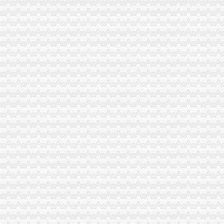
重庆市潼南电力公司三块石发电厂2017招聘信息_电话_地址-中华英才