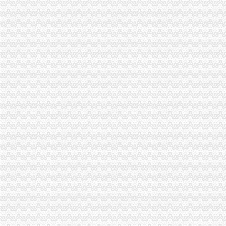
【安贷客】_安贷客地址_安贷客电话_必途网
重庆市潼南县厂家_重庆市潼南县厂家/公司-阿里巴巴公司页
潼南县商铺装修报价_潼南县商铺装修报价清单
租售转让|重庆|重庆市_凤凰资讯
“潼南绿”为何惹人爱？-头条-潼南网
健能绿都_详细信息_腾讯房产
重庆凉风垭
【成都到重庆潼南县物流专线】成都市方赢物流有限公司-中国物通网
【《潼南县个人】{}【潼南县】{（）}【潼南县公司》】
重庆市潼南区志鑫林业发展有限公司
企业介绍-重庆市潼南区团结畜禽养殖专业合作社
重庆市潼南区书学府47个平方的房子装修和家具总共大概要多少钱呢
“潼南绿”为何惹人爱？跟随记者去-综合-潼南网
筹集20多万善款重庆潼南这群志愿者给先天无肛门女童新生(组图)_
上海到潼南搬家公司/专线物流-供应信息-环球经贸网
潼南县建辉建筑装饰工程有限公司报价单_重庆装修报价-装酷网
重庆市潼南区志鑫林业发展有限公司_阿里巴巴旺铺
约汇头条：[旭源农业：]生姜取得绿食品_搜狐健康_搜狐网
潼南县古溪镇双龙中学_互动百科
页_忠县忠州镇第四小学校后勤综合服务部
NP120-12冠（CHAMPION）蓄电池12V120AH批发价_配件耗材_