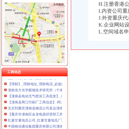
H.注册香港
重庆卿倾商贸有限责任公司 渝江100万 （工商注册）
重庆国洪体育设施有限公司
I.内资公司
潼南无地址注册公司
重庆星竣贸易有限责任公司 渝中100万 （进出口权）
J.外资重庆
【供应北京到重庆潼南县物流公司】-生意地
重庆海谛升进出口贸易有限公司 渝北100万 （进出口权）
K.企业网站
潼南县群力镇牵牛村村道公路建设工程施工招标公告_公路工程_施工类
重庆奕欣锦诚商贸有限公司 渝九50万 （工商注册）
L.空间域名
杭州近江小区开荒保洁公司电话
重庆信同广告有限公司 渝沙50万 （工商注册）
铜川拆除55米锅炉烟囱公司≥请咨询_乐收
重庆三虹房地产营销策划有限公司
公司评论
重庆宝鹰汽车销售有限公司
重庆市潼南区豪餐饮娱乐有限公司
北京瑞美迅博国际商务有限公司-中国贸易网-会员网站
约汇头条：[旭源农业：]生姜取得绿食品_搜狐健康_搜狐网
【重庆潼南县其他批发企业名录】_顺企网
工商动态
重庆市万利来化工股份有限公司
【理财】_理财地址_理财电话_必途网
潼南东方光学眼镜技术研究所（个体经营）简介,地址,网站,联系方
【潼南县电动无气喷涂工具批发】_电动无气喷涂工具厂家_电动无气
【潼南县两江印刷厂工商信息】-阿土伯工商信息查询
北京到重庆潼南县物流公司直达潼南县物流-物流运输-中国五金商机网！
【重庆市潼南区金龙电器经营部工商信息】-阿土伯工商信息查询
红薯甘薯地瓜公司_红薯甘薯地瓜厂家_公司页-阿里巴巴
中国移动通信集团重庆有限公司潼南分公司-页
东莞到潼南县物流公司_志趣网